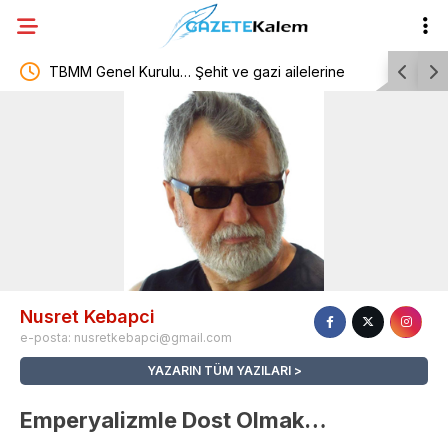
 Kurulu… Şehit ve gazi ailelerine
İzlanda, Ukrayna ve Hollanda 
enlemeleri içeren kanun teklifinin
BM Cenevre Ofisi Daimi Temsi
 başladı
Nusret Kebapci
e-posta:
nusretkebapci@gmail.com
YAZARIN TÜM YAZILARI
Emperyalizmle Dost Olmak…