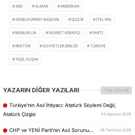
ABD
ALMAN
AMERIKAN
GENELKURMAY BAŞKANI
İŞÇILIK
İTALYAN
MEMURLUK
NUSRET KEBAPÇI
PARTI
REKTÖR
SOVYETLER BIRLIĞI
TÜRKIYE
YEŞIL KUŞAK
YAZARIN DİĞER YAZILARI
TÜM YAZILARI
Türkiye’nin Asıl İhtiyacı: Atatürk Söylemi Değil,
Atatürk Çizgisi
04 Ağustos 2026
CHP ve YENİ Parti’nin Asıl Sorunu…
28 Temmuz 2026