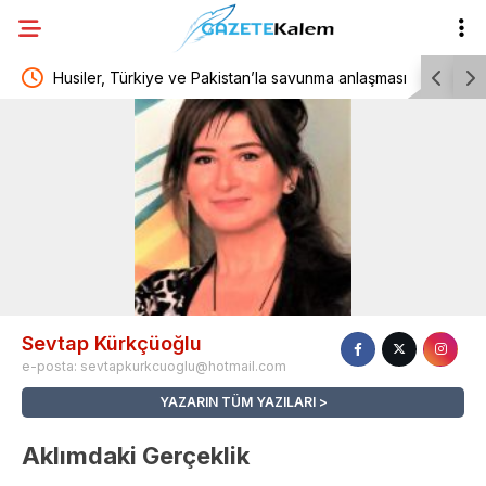
k park
Husiler, Türkiye ve Pakistan’la savunma anlaşması
Manisa Bü
imzalayan Suudi Arabistan’daki Aramco rafinerisini
kilometrel
hedef aldı
Sevtap Kürkçüoğlu
e-posta:
sevtapkurkcuoglu@hotmail.com
YAZARIN TÜM YAZILARI
Aklımdaki Gerçeklik