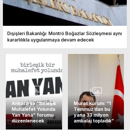
Dışişleri Bakanlığı: Montrö Boğazlar Sözleşmesi aynı
kararlılıkla uygulanmaya devam edecek
Ankara’da “Birleşik
Murat Kurum: “1
Muhalefet Yolunda
Temmuz’dan bu
Yan Yana” forumu
yana 33 milyon
düzenlenecek
ambalaj topladık”