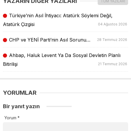
YAZARIN DİĞER YAZILARI
TÜM YAZILARI
Türkiye’nin Asıl İhtiyacı: Atatürk Söylemi Değil,
Atatürk Çizgisi
04 Ağustos 2026
CHP ve YENİ Parti’nin Asıl Sorunu…
28 Temmuz 2026
Ahbap, Haluk Levent Ya Da Sosyal Devletin Planlı
Bitirilişi
21 Temmuz 2026
YORUMLAR
Bir yanıt yazın
Yorum
*