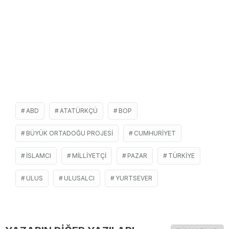
ABD
ATATÜRKÇÜ
BOP
BÜYÜK ORTADOĞU PROJESI
CUMHURIYET
İSLAMCI
MILLIYETÇI
PAZAR
TÜRKIYE
ULUS
ULUSALCI
YURTSEVER