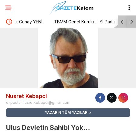
ay YENİ
TBMM Genel Kurulu… İYİ Partili Yaldır’dan “Islah
Burh
olmayan failler için Suriye’de cezaevi inşa edelim”
topl
önerisi
Nusret Kebapci
e-posta:
nusretkebapci@gmail.com
YAZARIN TÜM YAZILARI
Ulus Devletin Sahibi Yok…