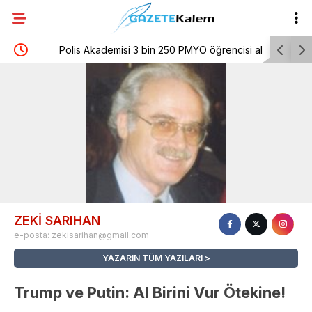
Polis Akademisi 3 bin 250 PMYO öğrencisi alacak
Tayfun K
 15’e
mesajı
ZEKİ SARIHAN
e-posta:
zekisarihan@gmail.com
YAZARIN TÜM YAZILARI
Trump ve Putin: Al Birini Vur Ötekine!