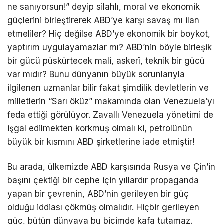
ne sanıyorsun!” deyip silahlı, moral ve ekonomik
güçlerini birleştirerek ABD’ye karşı savaş mı ilan
etmeliler? Hiç değilse ABD’ye ekonomik bir boykot,
yaptırım uygulayamazlar mı? ABD’nin böyle birleşik
bir gücü püskürtecek mali, askerî, teknik bir gücü
var mıdır? Bunu dünyanın büyük sorunlarıyla
ilgilenen uzmanlar bilir fakat şimdilik devletlerin ve
milletlerin “Sarı öküz” makamında olan Venezuela’yı
feda ettiği görülüyor. Zavallı Venezuela yönetimi de
işgal edilmekten korkmuş olmalı ki, petrolünün
büyük bir kısmını ABD şirketlerine iade etmiştir!
Bu arada, ülkemizde ABD karşısında Rusya ve Çin’in
başını çektiği bir cephe için yıllardır propaganda
yapan bir çevrenin, ABD’nin gerileyen bir güç
olduğu iddiası çökmüş olmalıdır. Hiçbir gerileyen
güç, bütün dünyaya bu biçimde kafa tutamaz.