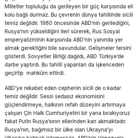
Milletler topluluğu da gerileyen bir güç karşısında eli
kolu bağlı durmaz. Bu çevrenin dünya tahlilinde sicili
temiz değildir. 1980 öncesinde ABD’nin gerilediğini,
Rusya’nın yükseldiğini ileri sürerek, Rus Sosyal
emperyalizminin karşısında ABD’nin yanında yer
almak gerektiğini bile savundular. Gelişmeler tersini
gösterdi. Sovyetler Birliği dağıldı, ABD Türkiye’de
darbe yaptırdı. Bu tahlili yapanları da işkenceden
geçirtip mahkûm ettirdi.
ABD’ye rekabet eden cephenin sicili de o kadar
temiz değildir. Sessi sedasız ekonomisini
güçlendirmeye, halkının refah düzeyini artırmaya
çalışan Çin Halk Cumhuriyetini bir yana bırakıyoruz
fakat Putin Rusya’sının ellerinden kan akmaktadır.
Rusya’nın, bağımsız bir ülke olan Ukrayna’yı
ülkesine katmak istemesiyle, ABD’nin Venezuela