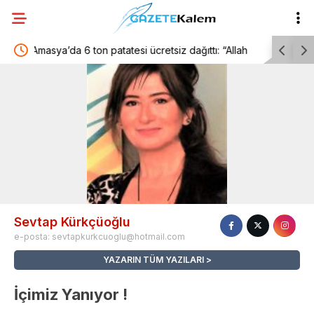
atatesi ücretsiz dağıttı: “Allah
Çeşme, ismini aldığı tarihi çeşme
de vatandaşla paylaştık”
Sevtap Kürkçüoğlu
e-posta:
sevtapkurkcuoglu@hotmail.com
YAZARIN TÜM YAZILARI
İçimiz Yanıyor !