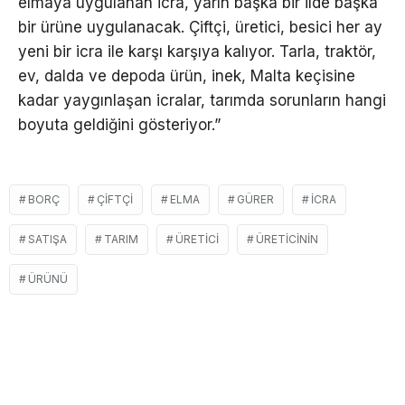
elmaya uygulanan icra, yarın başka bir ilde başka
bir ürüne uygulanacak. Çiftçi, üretici, besici her ay
yeni bir icra ile karşı karşıya kalıyor. Tarla, traktör,
ev, dalda ve depoda ürün, inek, Malta keçisine
kadar yaygınlaşan icralar, tarımda sorunların hangi
boyuta geldiğini gösteriyor.”
BORÇ
ÇIFTÇI
ELMA
GÜRER
İCRA
SATIŞA
TARIM
ÜRETICI
ÜRETICININ
ÜRÜNÜ