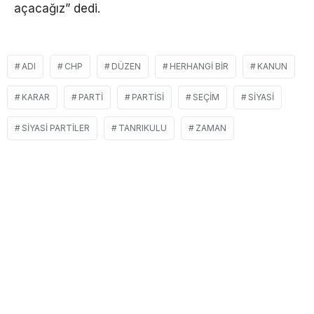
açacağız” dedi.
ADI
CHP
DÜZEN
HERHANGI BIR
KANUN
KARAR
PARTI
PARTISI
SEÇIM
SIYASI
SIYASI PARTILER
TANRIKULU
ZAMAN