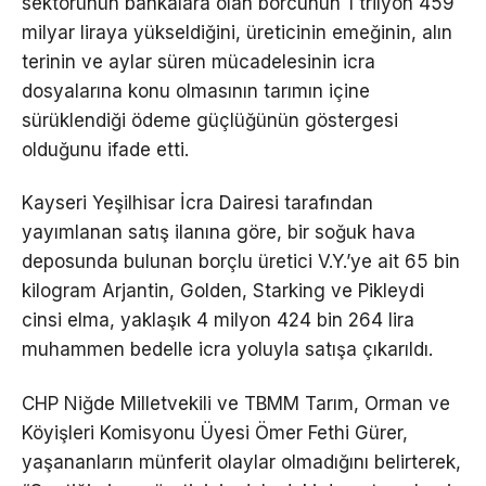
sektörünün bankalara olan borcunun 1 trilyon 459
milyar liraya yükseldiğini, üreticinin emeğinin, alın
terinin ve aylar süren mücadelesinin icra
dosyalarına konu olmasının tarımın içine
sürüklendiği ödeme güçlüğünün göstergesi
olduğunu ifade etti.
Kayseri Yeşilhisar İcra Dairesi tarafından
yayımlanan satış ilanına göre, bir soğuk hava
deposunda bulunan borçlu üretici V.Y.’ye ait 65 bin
kilogram Arjantin, Golden, Starking ve Pikleydi
cinsi elma, yaklaşık 4 milyon 424 bin 264 lira
muhammen bedelle icra yoluyla satışa çıkarıldı.
CHP Niğde Milletvekili ve TBMM Tarım, Orman ve
Köyişleri Komisyonu Üyesi Ömer Fethi Gürer,
yaşananların münferit olaylar olmadığını belirterek,