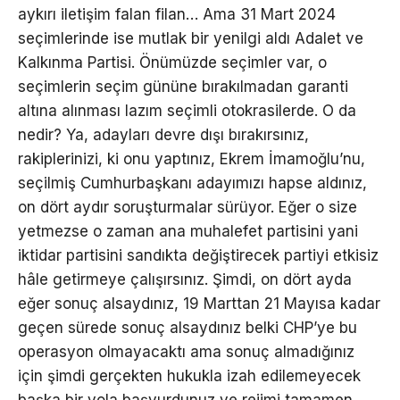
aykırı iletişim falan filan… Ama 31 Mart 2024
seçimlerinde ise mutlak bir yenilgi aldı Adalet ve
Kalkınma Partisi. Önümüzde seçimler var, o
seçimlerin seçim gününe bırakılmadan garanti
altına alınması lazım seçimli otokrasilerde. O da
nedir? Ya, adayları devre dışı bırakırsınız,
rakiplerinizi, ki onu yaptınız, Ekrem İmamoğlu’nu,
seçilmiş Cumhurbaşkanı adayımızı hapse aldınız,
on dört aydır soruşturmalar sürüyor. Eğer o size
yetmezse o zaman ana muhalefet partisini yani
iktidar partisini sandıkta değiştirecek partiyi etkisiz
hâle getirmeye çalışırsınız. Şimdi, on dört ayda
eğer sonuç alsaydınız, 19 Marttan 21 Mayısa kadar
geçen sürede sonuç alsaydınız belki CHP’ye bu
operasyon olmayacaktı ama sonuç almadığınız
için şimdi gerçekten hukukla izah edilemeyecek
başka bir yola başvurdunuz ve rejimi tamamen