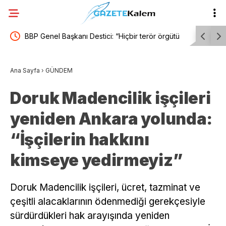
Bir
BBP Genel Başkanı Destici: “Hiçbir terör örgütü
TKP Genel
ıyorum.
mensubunun affedilmesi kabul edilemez”
gereken iş
Ana Sayfa
›
GÜNDEM
Doruk Madencilik işçileri
yeniden Ankara yolunda:
“İşçilerin hakkını
kimseye yedirmeyiz”
Doruk Madencilik işçileri, ücret, tazminat ve
çeşitli alacaklarının ödenmediği gerekçesiyle
sürdürdükleri hak arayışında yeniden