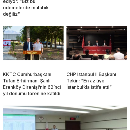
ediyor: “Biz bu
ödemelerde mutabık
değiliz”
KKTC Cumhurbaşkanı
CHP İstanbul İl Başkanı
Tufan Erhürman, Şanlı
Tekin: “En az üye
Erenköy Direnişi’nin 62’nci
İstanbul’da istifa etti”
yıl dönümü törenine katıldı