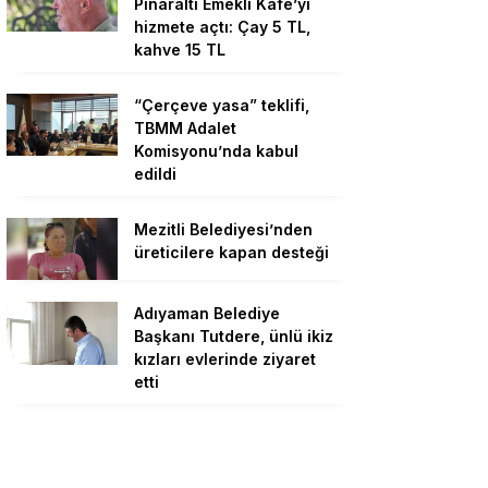
Pînaraltı Emekli Kafe’yi
hizmete açtı: Çay 5 TL,
kahve 15 TL
“Çerçeve yasa” teklifi,
TBMM Adalet
Komisyonu’nda kabul
edildi
Mezitli Belediyesi’nden
üreticilere kapan desteği
Adıyaman Belediye
Başkanı Tutdere, ünlü ikiz
kızları evlerinde ziyaret
etti