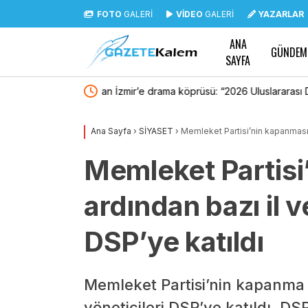
FOTO
GALERİ
VİDEO
GALERİ
YAZARLAR
ANA
GÜNDEM
SAYFA
lararası Drama
Burhanettin Bulut: “Yeni nesil siyaset vatand
sahibi olduğu güçlü bir demokrasidir”
Ana Sayfa
›
SİYASET
›
Memleket Partisi’nin kapanmasını
Memleket Partisi
ardından bazı il ve
DSP’ye katıldı
Memleket Partisi’nin kapanma k
yöneticileri DSP’ye katıldı. D