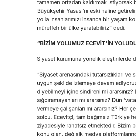
tamamen ortadan kaldırmak istiyorsak b
Büyükşehir Yasası’nı eski haline getirel
yolla insanlarımızı insanca bir yaşam koş
müreffeh bir ülke yaratabiliriz” dedi.
“BİZİM YOLUMUZ ECEVİT’İN YOLUD
Siyaset kurumuna yönelik eleştirilerde 
“Siyaset arenasındaki tutarsızlıkları ve 
uygun şekilde izlemeye devam ediyoruz
diyebilmeyi içine sindireni mi ararsınız
sığdıramayanları mı ararsınız? Dün ‘vatan
vermeye çalışanları mı ararsınız? Her ç
solcu, Ecevitçi, tam bağımsız Türkiye h
ziyadesiyle rahatsız etmektedir. Bizim 
konu olan, değişik medya platformlarında 