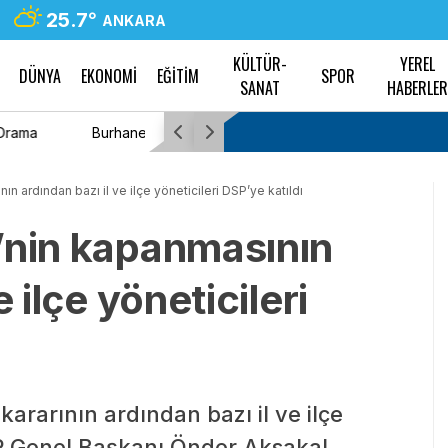
25.7
°
ANKARA
KÜLTÜR-
YEREL
DÜNYA
EKONOMİ
EĞİTİM
SPOR
SANAT
HABERLE
aşın her zaman söz
Muğla Büyükşehir Belediyesi, 2,5 yıllık çalışm
paylaşacak
n ardından bazı il ve ilçe yöneticileri DSP’ye katıldı
’nin kapanmasının
 ilçe yöneticileri
ararının ardından bazı il ve ilçe
SP Genel Başkanı Önder Aksakal,