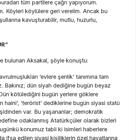
uradan tüm partilere çağrı yapıyorum.
im. Köyleri köylülere geri verelim. Ancak bu
ullarına kavuşturabilir, mutlu, huzurlu,
UR”
de bulunan Aksakal, şöyle konuştu:
savrulmuşlukları ‘evlere şenlik’ tanımına tam
. Bakınız; dün siyah dediğine bugün beyaz
? Dün kötülediğini bugün yerlere göklere
 haini’, ‘terörist’ dediklerine bugün siyasi statü
eşidinden var. Bu yaşananlar; demokratik
edefine odaklanmış Atatürkçüler olarak bizleri
bugünkü konumuz tabii ki isimleri haberlere
ifşa edilen siyasi kişiliklerin özel hayatlarına