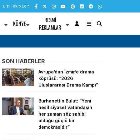
Bizi Takip Edin
RESMI
KÜNYE
R
REKLAMLAR
alarını kamuoyu ile
Ayvalık Belediye Başkanı Ergin’den Üretici v
Pazarı’na ziyaret
SON HABERLER
Avrupa’dan İzmir’e drama
köprüsü: “2026
Uluslararası Drama Kampı”
Burhanettin Bulut: “Yeni
nesil siyaset vatandaşın
her zaman söz sahibi
olduğu güçlü bir
demokrasidir”