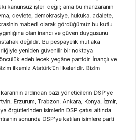
daki kanunsuz işleri değil; ama bu manzaranın
avma, devlete, demokrasiye, hukuka, adalete,
krasinin mabedi olarak gördüğümüz bu kutlu
aygınlığına olan inancı ve güven duygusunu
üstahak değildir. Bu pespayelik mutlaka
irliğiyle yeniden güvenilir bir noktaya
öncülük edebilecek yegâne partidir. İnançlı ve
izim ilkemiz Atatürk’ün ilkeleridir. Bizim
kararının ardından bazı yöneticilerin DSP’ye
, Artvin, Erzurum, Trabzon, Ankara, Konya, İzmir,
 örgütlerinden isimlerin DSP çatısı altında
ntısının sonunda DSP’ye katılan isimlere parti