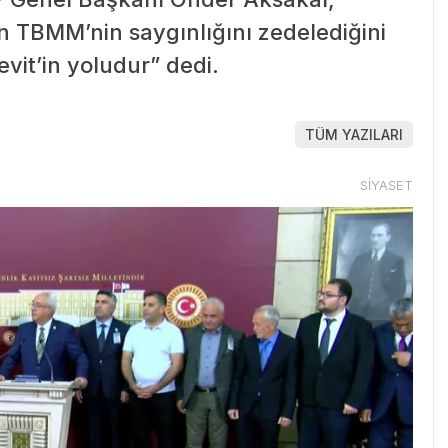
n TBMM’nin saygınlığını zedelediğini
vit’in yoludur” dedi.
TÜM YAZILARI
SİYASET