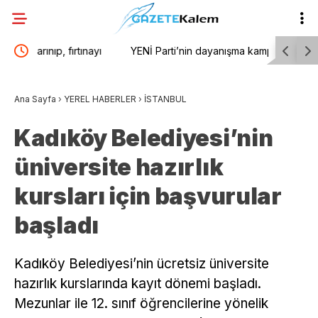
yı
YENİ Parti’nin dayanışma kampanyasında bağış
“Çerçeve 
ğız
300 milyon lirayı aştı
YENİ Parti
Ana Sayfa
›
YEREL HABERLER
›
İSTANBUL
“Demirtaş”
Kadıköy Belediyesi’nin
üniversite hazırlık
kursları için başvurular
başladı
Kadıköy Belediyesi’nin ücretsiz üniversite
hazırlık kurslarında kayıt dönemi başladı.
Mezunlar ile 12. sınıf öğrencilerine yönelik