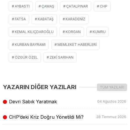
AYBASTI
ÇAMAŞ
ÇATALPINAR
CHP
FATSA
KABATAŞ
KARADENIZ
KEMAL KILIÇDAROĞLU
KORGAN
KUMRU
KURBAN BAYRAMI
MEMLEKET HABERLERI
ÖZGÜR ÖZEL
ZEKI SARIHAN
YAZARIN DİĞER YAZILARI
TÜM YAZILARI
Devri Sabık Yaratmak
04 Ağustos 2026
CHP’deki Kriz Doğru Yönetildi Mi?
28 Temmuz 2026