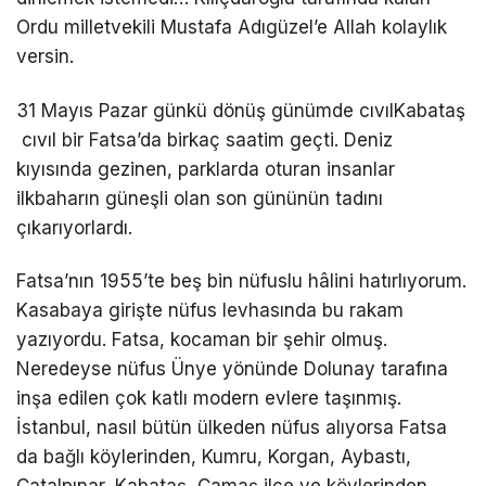
Ordu milletvekili Mustafa Adıgüzel’e Allah kolaylık
versin.
31 Mayıs Pazar günkü dönüş günümde cıvılKabataş
cıvıl bir Fatsa’da birkaç saatim geçti. Deniz
kıyısında gezinen, parklarda oturan insanlar
ilkbaharın güneşli olan son gününün tadını
çıkarıyorlardı.
Fatsa’nın 1955’te beş bin nüfuslu hâlini hatırlıyorum.
Kasabaya girişte nüfus levhasında bu rakam
yazıyordu. Fatsa, kocaman bir şehir olmuş.
Neredeyse nüfus Ünye yönünde Dolunay tarafına
inşa edilen çok katlı modern evlere taşınmış.
İstanbul, nasıl bütün ülkeden nüfus alıyorsa Fatsa
da bağlı köylerinden, Kumru, Korgan, Aybastı,
Çatalpınar, Kabataş, Çamaş ilçe ve köylerinden