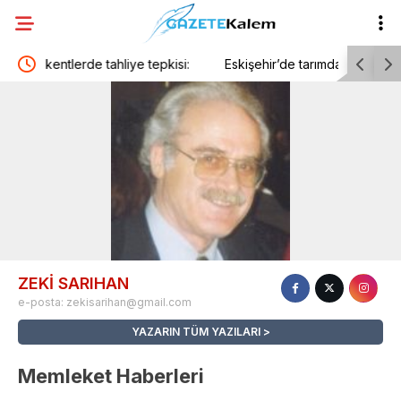
 tepkisi:
Eskişehir’de tarımda dijital takip dönemi
Kon
hiz
ZEKİ SARIHAN
e-posta:
zekisarihan@gmail.com
YAZARIN TÜM YAZILARI
Memleket Haberleri