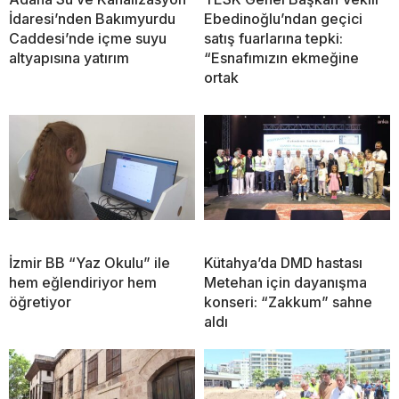
İdaresi’nden Bakımyurdu
Ebedinoğlu’ndan geçici
Caddesi’nde içme suyu
satış fuarlarına tepki:
altyapısına yatırım
“Esnafımızın ekmeğine
ortak
İzmir BB “Yaz Okulu” ile
Kütahya’da DMD hastası
hem eğlendiriyor hem
Metehan için dayanışma
öğretiyor
konseri: “Zakkum” sahne
aldı