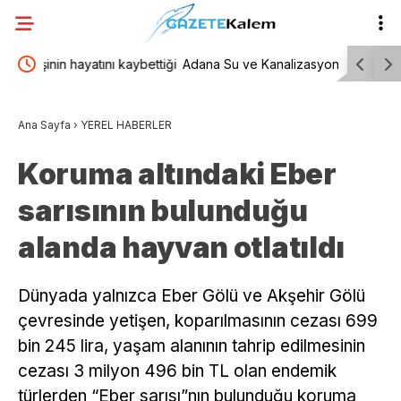
bettiği
Adana Su ve Kanalizasyon İdaresi’nden
TESK Gene
Bakımyurdu Caddesi’nde içme suyu altyapısına
geçici sat
Ana Sayfa
›
YEREL HABERLER
yatırım
ekmeğine 
Koruma altındaki Eber
sarısının bulunduğu
alanda hayvan otlatıldı
Dünyada yalnızca Eber Gölü ve Akşehir Gölü
çevresinde yetişen, koparılmasının cezası 699
bin 245 lira, yaşam alanının tahrip edilmesinin
cezası 3 milyon 496 bin TL olan endemik
türlerden “Eber sarısı”nın bulunduğu koruma