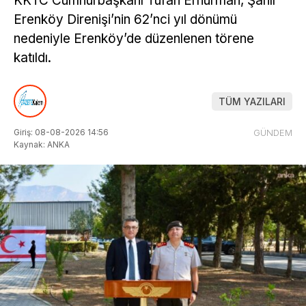
KKTC Cumhurbaşkanı Tufan Erhürman, Şanlı
Erenköy Direnişi’nin 62’nci yıl dönümü
nedeniyle Erenköy’de düzenlenen törene
katıldı.
TÜM YAZILARI
Giriş: 08-08-2026 14:56
GÜNDEM
Kaynak: ANKA