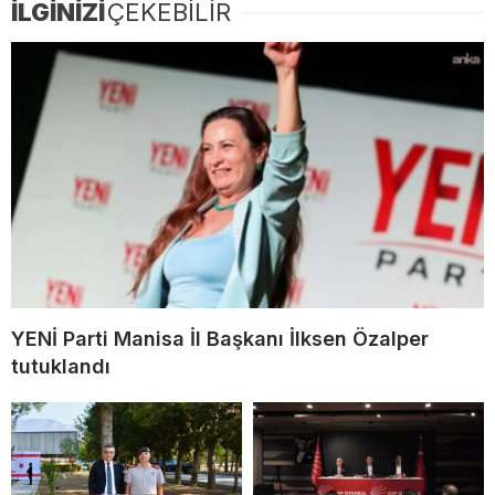
İLGİNİZİ
ÇEKEBİLİR
YENİ Parti Manisa İl Başkanı İlksen Özalper
tutuklandı