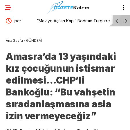
“Maviye Açılan Kapı” Bodrum Turgutreis
Manisa Bü
Sahili’nde yerini aldı
Kuşlubahç
Ana Sayfa
›
GÜNDEM
Amasra’da 13 yaşındaki
kız çocuğunun istismar
edilmesi…CHP’li
Bankoğlu: “Bu vahşetin
sıradanlaşmasına asla
izin vermeyeceğiz”