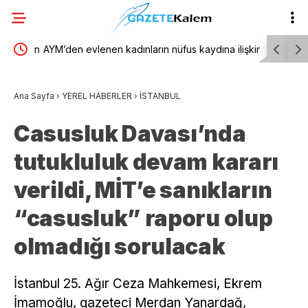
 ilişkin
AYM’den evlenen kadınların nüfus kaydına ilişkin
TBMM Gene
i ve
karar
yönelik d
Ana Sayfa
›
YEREL HABERLER
›
İSTANBUL
birliğiyle 
Casusluk Davası’nda
tutukluluk devam kararı
verildi, MİT’e sanıkların
“casusluk” raporu olup
olmadığı sorulacak
İstanbul 25. Ağır Ceza Mahkemesi, Ekrem
İmamoğlu, gazeteci Merdan Yanardağ,