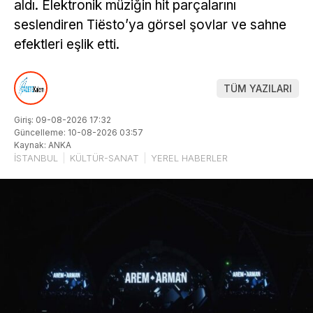
aldı. Elektronik müziğin hit parçalarını
seslendiren Tiësto’ya görsel şovlar ve sahne
efektleri eşlik etti.
TÜM YAZILARI
Giriş: 09-08-2026 17:32
Güncelleme: 10-08-2026 03:57
Kaynak: ANKA
İSTANBUL
KÜLTÜR-SANAT
YEREL HABERLER