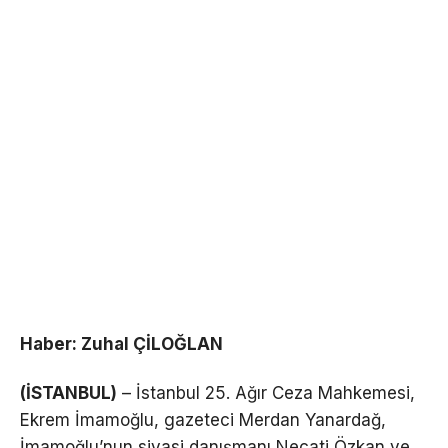
Haber: Zuhal ÇİLOĞLAN
(İSTANBUL)
– İstanbul 25. Ağır Ceza Mahkemesi,
Ekrem İmamoğlu, gazeteci Merdan Yanardağ,
İmamoğlu’nun siyasi danışmanı Necati Özkan ve