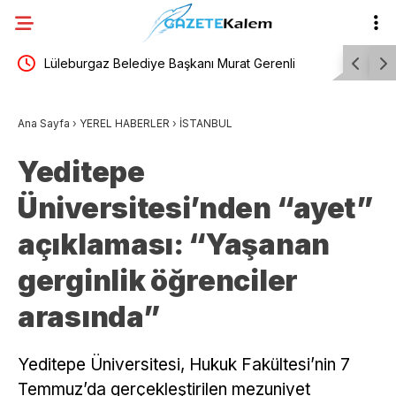
eşitlik
Lüleburgaz Belediye Başkanı Murat Gerenli
Trabzonsp
CHP’den istifa etti
Trabzon’a 
Ana Sayfa
›
YEREL HABERLER
›
İSTANBUL
Yeditepe
Üniversitesi’nden “ayet”
açıklaması: “Yaşanan
gerginlik öğrenciler
arasında”
Yeditepe Üniversitesi, Hukuk Fakültesi’nin 7
Temmuz’da gerçekleştirilen mezuniyet