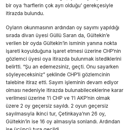
bir oya ‘harflerin çok ayrı olduğu’ gerekçesiyle
itirazda bulundu.
Oyların okunmasının ardından oy sayımı yapıldığı
sırada divan üyesi Güllü Saran da, Gültekin’e
verilen bir oyda Gültekin’in isminin yanına nokta
işareti koyulduğuna işaret etmesi üzerine CHP’nin
gözlemci üyesi oya itirazda bulunmak istediklerini
belirtti. “Şu an edemezsiniz, geçti. Onu sayarken
söyleyeceksiniz” şeklinde CHP’li gözlemcinin
talebine itiraz etti. Sayım işleminin devam ediyor
olması nedeniyle itirazda bulunabileceklerine karar
verilmesi üzerine 1’i CHP ve 1’i AKP’nin olmak
üzere 2 oy geçersiz sayıldı. 2 oyun geçersiz
sayılmasıyla ikinci tur, Çetinkaya’nın 26 oy,
Gültekin’in ise 16 oy almasıyla sonlandı. Ardından
ise üçüncü tura geçildi.