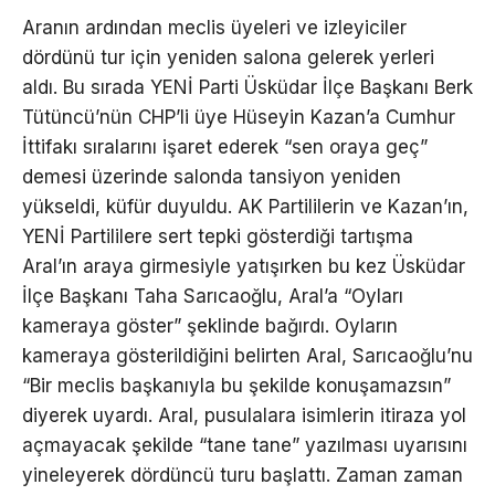
Aranın ardından meclis üyeleri ve izleyiciler
dördünü tur için yeniden salona gelerek yerleri
aldı. Bu sırada YENİ Parti Üsküdar İlçe Başkanı Berk
Tütüncü’nün CHP’li üye Hüseyin Kazan’a Cumhur
İttifakı sıralarını işaret ederek “sen oraya geç”
demesi üzerinde salonda tansiyon yeniden
yükseldi, küfür duyuldu. AK Partililerin ve Kazan’ın,
YENİ Partililere sert tepki gösterdiği tartışma
Aral’ın araya girmesiyle yatışırken bu kez Üsküdar
İlçe Başkanı Taha Sarıcaoğlu, Aral’a “Oyları
kameraya göster” şeklinde bağırdı. Oyların
kameraya gösterildiğini belirten Aral, Sarıcaoğlu’nu
“Bir meclis başkanıyla bu şekilde konuşamazsın”
diyerek uyardı. Aral, pusulalara isimlerin itiraza yol
açmayacak şekilde “tane tane” yazılması uyarısını
yineleyerek dördüncü turu başlattı. Zaman zaman