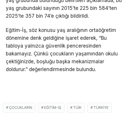
yaş grubunda bulunduğu belirtilen açıklamada, bu
yaş grubundaki sayının 2015’te 225 bin 584’ten
2025’te 357 bin 74’e çıktığı bildirildi.
Eğitim-İş, söz konusu yaş aralığının ortaöğretim
dönemine denk geldiğine işaret ederek, “Bu
tabloya yalnızca güvenlik penceresinden
bakamayız. Çünkü çocukların yaşamından okulu
çektiğinizde, boşluğu başka mekanizmalar
doldurur.” değerlendirmesinde bulundu.
ÇOCUKLARIN
EĞITIM-İŞ
TÜIK
TÜRKIYE