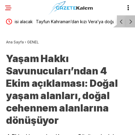
alacak
Tayfun Kahraman’dan kızı Vera’ya doğum günü
Bülent Ku
mesajı
çalışıyord
Ana Sayfa
›
GENEL
Yaşam Hakkı
Savunucuları’ndan 4
Ekim açıklaması: Doğal
yaşam alanları, doğal
cehennem alanlarına
dönüşüyor