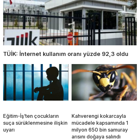
TÜİK: İnternet kullanım oranı yüzde 92,3 oldu
Eğitim-İş’ten çocukların
Kahverengi kokarcayla
suça sürüklenmesine ilişkin
mücadele kapsamında 1
uyarı
milyon 650 bin samuray
arısını doğaya salındı