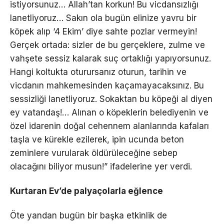
istiyorsunuz… Allah’tan korkun! Bu vicdansızlığı
lanetliyoruz… Sakın ola bugün elinize yavru bir
köpek alıp ‘4 Ekim’ diye sahte pozlar vermeyin!
Gerçek ortada: sizler de bu gerçeklere, zulme ve
vahşete sessiz kalarak suç ortaklığı yapıyorsunuz.
Hangi koltukta oturursanız oturun, tarihin ve
vicdanın mahkemesinden kaçamayacaksınız. Bu
sessizliği lanetliyoruz. Sokaktan bu köpeği al diyen
ey vatandaş!… Alınan o köpeklerin belediyenin ve
özel idarenin doğal cehennem alanlarında kafaları
taşla ve kürekle ezilerek, ipin ucunda beton
zeminlere vurularak öldürüleceğine sebep
olacağını biliyor musun!” ifadelerine yer verdi.
Kurtaran Ev’de palyaçolarla eğlence
Öte yandan bugün bir başka etkinlik de