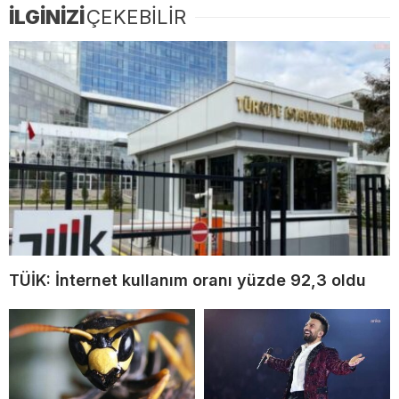
İLGİNİZİ
ÇEKEBİLİR
TÜİK: İnternet kullanım oranı yüzde 92,3 oldu