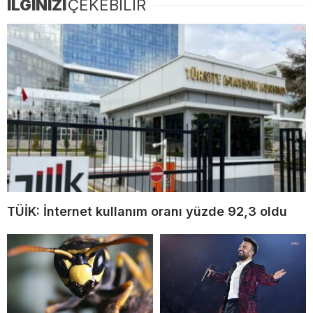
İLGİNİZİ
ÇEKEBİLİR
TÜİK: İnternet kullanım oranı yüzde 92,3 oldu