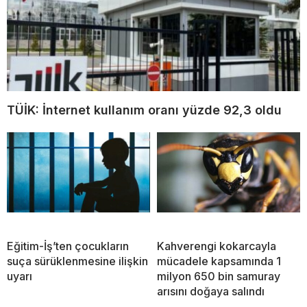
TÜİK: İnternet kullanım oranı yüzde 92,3 oldu
Eğitim-İş’ten çocukların
Kahverengi kokarcayla
suça sürüklenmesine ilişkin
mücadele kapsamında 1
uyarı
milyon 650 bin samuray
arısını doğaya salındı