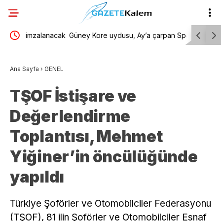
lanacak
Güney Kore uydusu, Ay’a çarpan SpaceX
Menderes 
roketinin oluşturduğu krateri görüntüledi
kamuoyu a
Ana Sayfa
›
GENEL
yansıtmam
TŞOF İstişare ve
Değerlendirme
Toplantısı, Mehmet
Yiğiner’in öncülüğünde
yapıldı
Türkiye Şoförler ve Otomobilciler Federasyonu
(TŞOF), 81 ilin Şoförler ve Otomobilciler Esnaf