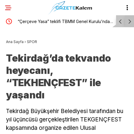
’nda…
“Çerçeve Yasa” teklifi TBMM Genel Kurulu’nda…
Diyarbakır
oy
Ali Babacan: Bu yasa teklifi uzun yolun bir
kişi tutukl
Ana Sayfa
›
SPOR
kilometre taşı
Tekirdağ’da tekvando
heyecanı,
“TEKHENÇFEST” ile
yaşandı
Tekirdağ Büyükşehir Belediyesi tarafından bu
yıl üçüncüsü gerçekleştirilen TEKGENÇFEST
kapsamında organize edilen Ulusal