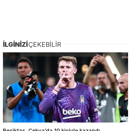
İLGİNİZİ
ÇEKEBİLİR
Beşiktaş, Çekya’da 10 kişiyle kazandı