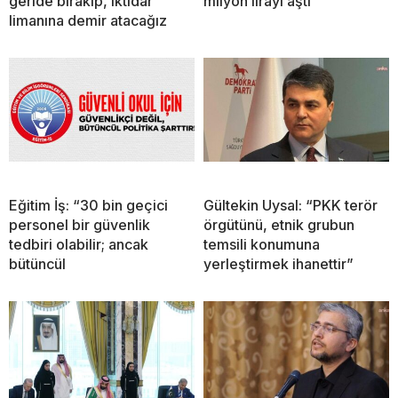
geride bırakıp, iktidar
milyon lirayı aştı
limanına demir atacağız
Eğitim İş: “30 bin geçici
Gültekin Uysal: “PKK terör
personel bir güvenlik
örgütünü, etnik grubun
tedbiri olabilir; ancak
temsili konumuna
bütüncül
yerleştirmek ihanettir”