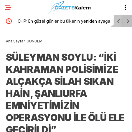
itimi
CHP: En güzel günler bu ülkenin yeniden ayağa
Yatağan B
kalktığı gün başlayacak
Parti’ye g
Ana Sayfa
›
GÜNDEM
SÜLEYMAN SOYLU: “İKİ
KAHRAMAN POLİSİMİZE
ALÇAKÇA SİLAH SIKAN
HAİN, ŞANLIURFA
EMNİYETİMİZİN
OPERASYONU İLE ÖLÜ ELE
GEÇİRİLDİ”