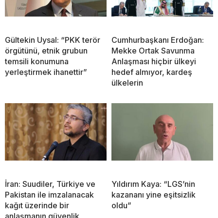
Gültekin Uysal: “PKK terör
Cumhurbaşkanı Erdoğan:
örgütünü, etnik grubun
Mekke Ortak Savunma
temsili konumuna
Anlaşması hiçbir ülkeyi
yerleştirmek ihanettir”
hedef almıyor, kardeş
ülkelerin
İran: Suudiler, Türkiye ve
Yıldırım Kaya: “LGS’nin
Pakistan ile imzalanacak
kazananı yine eşitsizlik
kağıt üzerinde bir
oldu”
anlaşmanın güvenlik