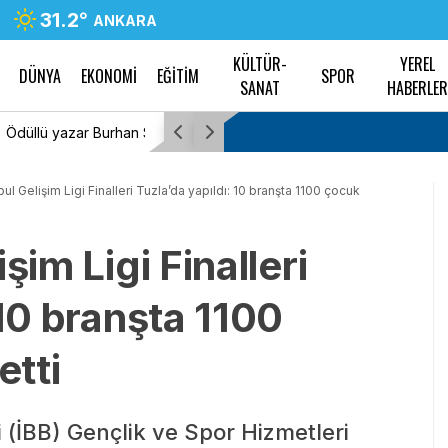
31.2
°
ANKARA
KÜLTÜR-
YEREL
DÜNYA
EKONOMİ
EĞİTİM
SPOR
SANAT
HABERLE
yesi TESAK’ta
MTSO Başkanı Sadıkoğlu: “Kura fazlası iş yerle
konteyner esnafına yapılmalı”
ul Gelişim Ligi Finalleri Tuzla’da yapıldı: 10 branşta 1100 çocuk
şim Ligi Finalleri
 10 branşta 1100
tti
 (İBB) Gençlik ve Spor Hizmetleri