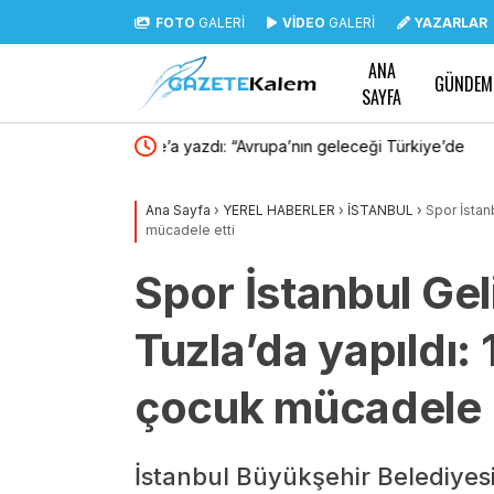
FOTO
GALERİ
VİDEO
GALERİ
YAZARLAR
ANA
GÜNDEM
SAYFA
leceği Türkiye’de
Ödüllü yazar Burhan Sönmez, Kadıköy Beledi
z”
okurlarıyla buluşacak
Ana Sayfa
›
YEREL HABERLER
›
İSTANBUL
›
Spor İstanb
mücadele etti
Spor İstanbul Geli
Tuzla’da yapıldı:
çocuk mücadele e
İstanbul Büyükşehir Belediyesi