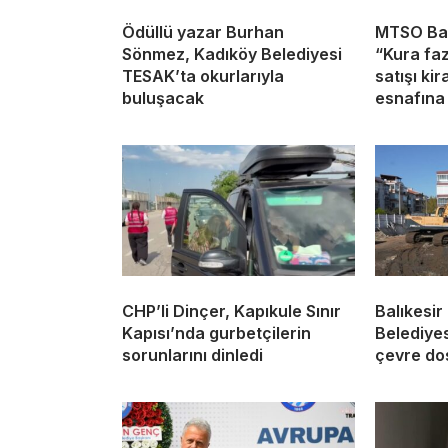
Ödüllü yazar Burhan
MTSO Baş
Sönmez, Kadıköy Belediyesi
“Kura faz
TESAK’ta okurlarıyla
satışı ki
buluşacak
esnafına
CHP’li Dinçer, Kapıkule Sınır
Balıkesir
Kapısı’nda gurbetçilerin
Belediyes
sorunlarını dinledi
çevre dos