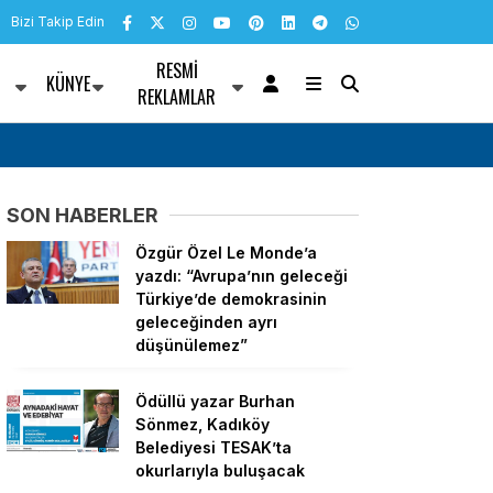
Bizi Takip Edin
RESMI
KÜNYE
R
REKLAMLAR
rinin satışı kiracı ve
Efeler Belediyesi’nin atölyesiyle çocukların el
düşünme becerileri gelişiyor
SON HABERLER
Özgür Özel Le Monde’a
yazdı: “Avrupa’nın geleceği
Türkiye’de demokrasinin
geleceğinden ayrı
düşünülemez”
Ödüllü yazar Burhan
Sönmez, Kadıköy
Belediyesi TESAK’ta
okurlarıyla buluşacak