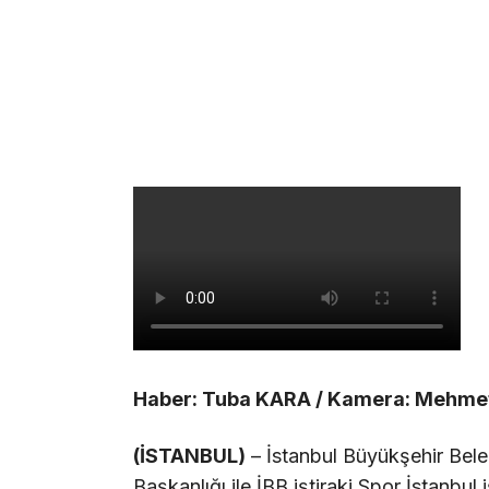
Haber: Tuba KARA / Kamera: Mehm
(İSTANBUL)
– İstanbul Büyükşehir Bele
Başkanlığı ile İBB iştiraki Spor İstanbul 