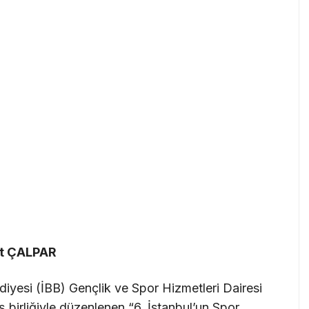
et ÇALPAR
diyesi (İBB) Gençlik ve Spor Hizmetleri Dairesi
iş birliğiyle düzenlenen “6. İstanbul’un Spor