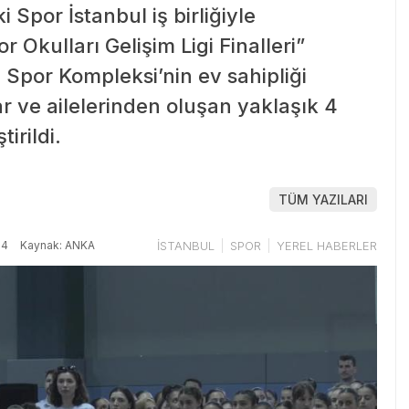
ki Spor İstanbul iş birliğiyle
 Okulları Gelişim Ligi Finalleri”
Spor Kompleksi’nin ev sahipliği
r ve ailelerinden oluşan yaklaşık 4
irildi.
TÜM YAZILARI
14
Kaynak: ANKA
İSTANBUL
SPOR
YEREL HABERLER