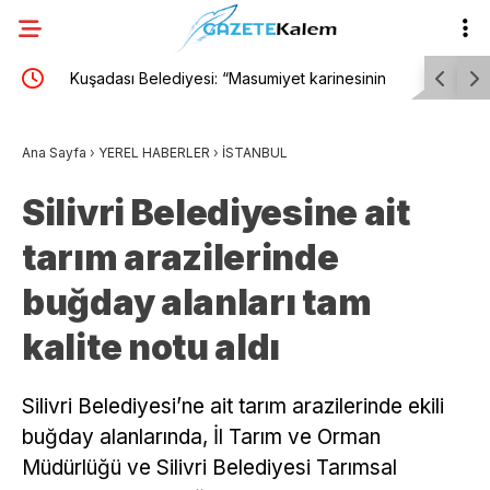
Kuşadası Belediyesi: “Masumiyet karinesinin
“Uluslarar
hukuk devletinin vazgeçilmez temel ilkelerinden
sayım baş
Ana Sayfa
›
YEREL HABERLER
›
İSTANBUL
biri olduğunu bir kez daha hatırlatıyoruz”
Silivri Belediyesine ait
tarım arazilerinde
buğday alanları tam
kalite notu aldı
Silivri Belediyesi’ne ait tarım arazilerinde ekili
buğday alanlarında, İl Tarım ve Orman
Müdürlüğü ve Silivri Belediyesi Tarımsal