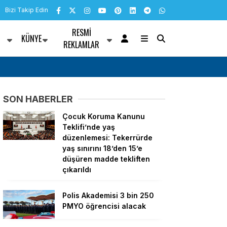
Bizi Takip Edin
RESMI
KÜNYE
R
REKLAMLAR
nü mesajı
Bülent Kuşoğlu: CHP’yi bölenler Sarayla çalı
SON HABERLER
Çocuk Koruma Kanunu
Teklifi’nde yaş
düzenlemesi: Tekerrürde
yaş sınırını 18’den 15’e
düşüren madde tekliften
çıkarıldı
Polis Akademisi 3 bin 250
PMYO öğrencisi alacak