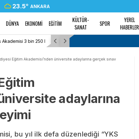
23.5
°
ANKARA
KÜLTÜR-
YEREL
DÜNYA
EKONOMİ
EĞİTİM
SPOR
SANAT
HABERLE
acak
Tayfun Kahraman’dan kızı Vera’ya doğum gü
lediyesi Eğitim Akademisi’nden üniversite adaylarına gerçek sınav
 Eğitim
niversite adaylarına
eyimi
misi, bu yıl ilk defa düzenlediği “YKS