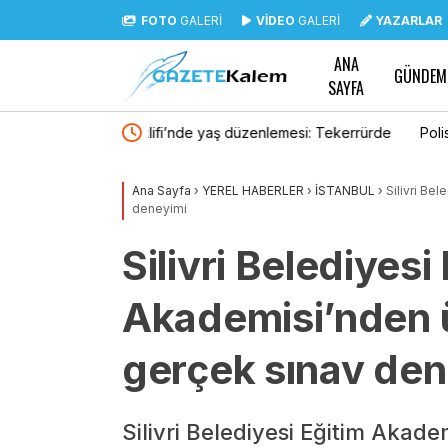
FOTO
GALERİ
VİDEO
GALERİ
YAZARLAR
ANA
GÜNDEM
SAYFA
emesi: Tekerrürde
Polis Akademisi 3 bin 250 PMYO öğrencisi al
 çıkarıldı
Ana Sayfa
›
YEREL HABERLER
›
İSTANBUL
›
Silivri Be
deneyimi
Silivri Belediyesi
Akademisi’nden ü
gerçek sınav den
Silivri Belediyesi Eğitim Akade