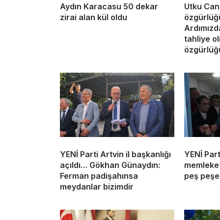
Aydın Karacasu 50 dekar
Utku Can
zirai alan kül oldu
özgürlüğ
Ardımızda
tahliye o
özgürlüğü
YENİ Parti Artvin il başkanlığı
YENİ Part
açıldı… Gökhan Günaydın:
memleketi
Ferman padişahınsa
peş peşe 
meydanlar bizimdir