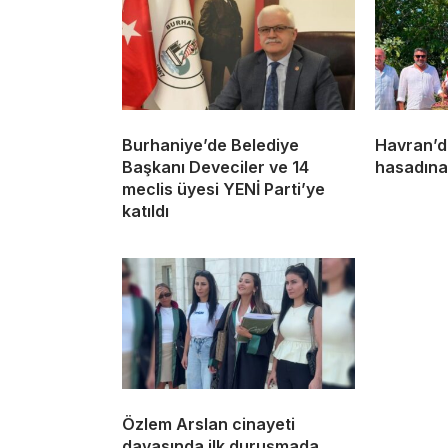
Burhaniye’de Belediye
Havran’da
Başkanı Deveciler ve 14
hasadına
meclis üyesi YENİ Parti’ye
katıldı
Özlem Arslan cinayeti
davasında ilk duruşmada