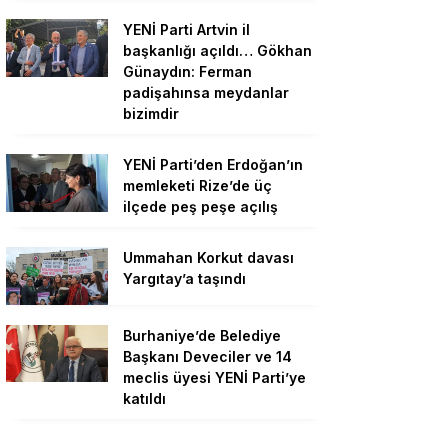
YENİ Parti Artvin il
başkanlığı açıldı… Gökhan
Günaydın: Ferman
padişahınsa meydanlar
bizimdir
YENİ Parti’den Erdoğan’ın
memleketi Rize’de üç
ilçede peş peşe açılış
Ummahan Korkut davası
Yargıtay’a taşındı
Burhaniye’de Belediye
Başkanı Deveciler ve 14
meclis üyesi YENİ Parti’ye
katıldı