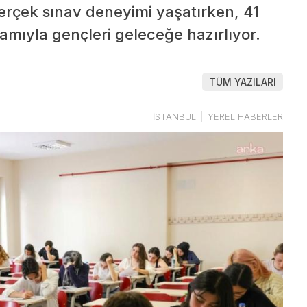
erçek sınav deneyimi yaşatırken, 41
ramıyla gençleri geleceğe hazırlıyor.
TÜM YAZILARI
İSTANBUL
YEREL HABERLER