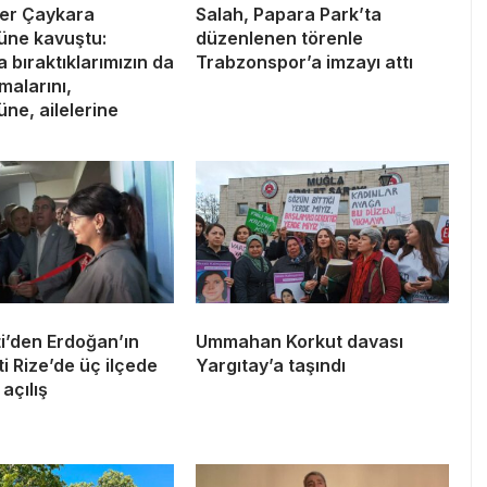
er Çaykara
Salah, Papara Park’ta
üne kavuştu:
düzenlenen törenle
 bıraktıklarımızın da
Trabzonspor’a imzayı attı
lmalarını,
ne, ailelerine
i’den Erdoğan’ın
Ummahan Korkut davası
 Rize’de üç ilçede
Yargıtay’a taşındı
açılış