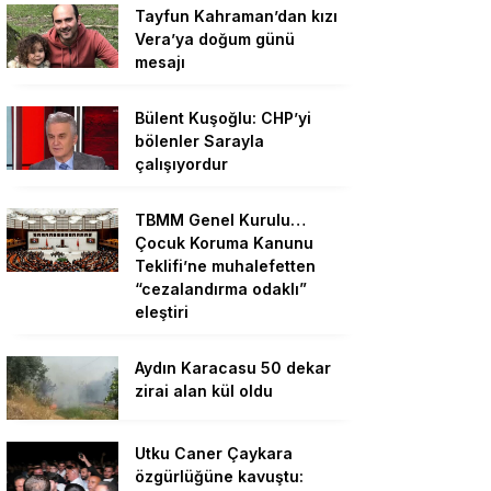
Tayfun Kahraman’dan kızı
Vera’ya doğum günü
mesajı
Bülent Kuşoğlu: CHP’yi
bölenler Sarayla
çalışıyordur
TBMM Genel Kurulu…
Çocuk Koruma Kanunu
Teklifi’ne muhalefetten
“cezalandırma odaklı”
eleştiri
Aydın Karacasu 50 dekar
zirai alan kül oldu
Utku Caner Çaykara
özgürlüğüne kavuştu: