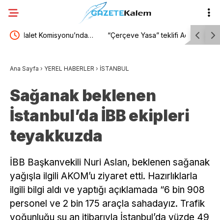
da…
“Çerçeve Yasa” teklifi Adalet Komisyonu’nda…
TBMM Gene
ak,
Danış Beştaş: Kürtler artık siyasetin malzemesi
suça sürük
Ana Sayfa
›
YEREL HABERLER
›
İSTANBUL
l’
olmak istemiyor
sorgulanm
Sağanak beklenen
İstanbul’da İBB ekipleri
teyakkuzda
İBB Başkanvekili Nuri Aslan, beklenen sağanak
yağışla ilgili AKOM’u ziyaret etti. Hazırlıklarla
ilgili bilgi aldı ve yaptığı açıklamada “6 bin 908
personel ve 2 bin 175 araçla sahadayız. Trafik
yoğunluğu şu an itibarıyla İstanbul’da yüzde 49