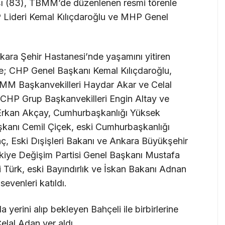
aşı (83), TBMM’de düzenlenen resmi törenle
 Lideri Kemal Kılıçdaroğlu ve MHP Genel
ara Şehir Hastanesi’nde yaşamını yitiren
e; CHP Genel Başkanı Kemal Kılıçdaroğlu,
MM Başkanvekilleri Haydar Akar ve Celal
CHP Grup Başkanvekilleri Engin Altay ve
Erkan Akçay, Cumhurbaşkanlığı Yüksek
şkanı Cemil Çiçek, eski Cumhurbaşkanlığı
nç, Eski Dışişleri Bakanı ve Ankara Büyükşehir
kiye Değişim Partisi Genel Başkanı Mustafa
 Türk, eski Bayındırlık ve İskan Bakanı Adnan
sevenleri katıldı.
 yerini alıp bekleyen Bahçeli ile birbirlerine
Celal Adan yer aldı.