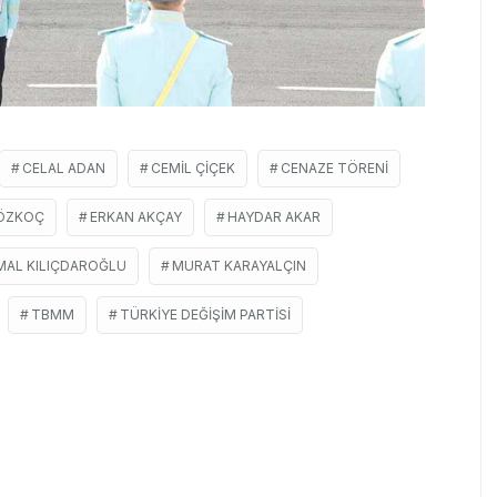
CELAL ADAN
CEMIL ÇIÇEK
CENAZE TÖRENI
 ÖZKOÇ
ERKAN AKÇAY
HAYDAR AKAR
MAL KILIÇDAROĞLU
MURAT KARAYALÇIN
TBMM
TÜRKIYE DEĞIŞIM PARTISI