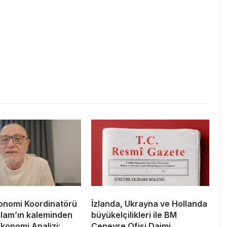
nomi Koordinatörü
İzlanda, Ukrayna ve Hollanda
ğlam’ın kaleminden
büyükelçilikleri ile BM
Ekonomi Analizi:
Cenevre Ofisi Daimi