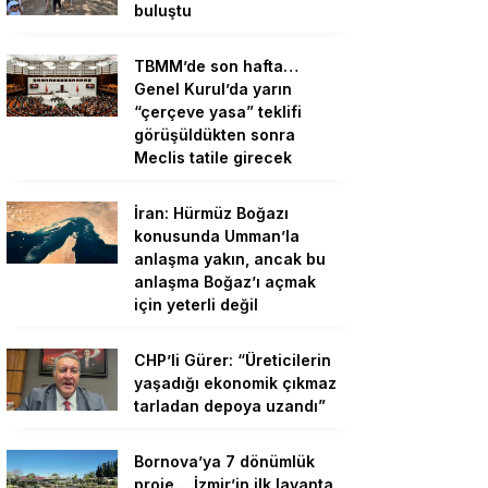
buluştu
TBMM’de son hafta…
Genel Kurul’da yarın
“çerçeve yasa” teklifi
görüşüldükten sonra
Meclis tatile girecek
İran: Hürmüz Boğazı
konusunda Umman’la
anlaşma yakın, ancak bu
anlaşma Boğaz’ı açmak
için yeterli değil
CHP’li Gürer: “Üreticilerin
yaşadığı ekonomik çıkmaz
tarladan depoya uzandı”
Bornova’ya 7 dönümlük
proje… İzmir’in ilk lavanta