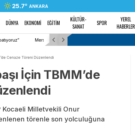
25.7
°
ANKARA
KÜLTÜR-
YEREL
DÜNYA
EKONOMİ
EĞİTİM
SPOR
SANAT
HABERLE
tına tepki
Kazdağları’nda 2026 aile kampı: Aileler doğa
’de Cenaze Töreni Düzenlendi
aşı İçin TBMM’de
üzenlendi
 Kocaeli Milletvekili Onur
nlenen törenle son yolculuğuna