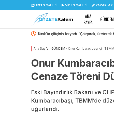
FOTO
GALERİ
VİDEO
GALERİ
YAZARLAR
ANA
GÜNDEM
SAYFA
terek batıyoruz”
Mersin Çevre Platformu’ndan plastik atık ithala
Ana Sayfa
›
GÜNDEM
›
Onur Kumbaracıbaşı İçin TBMM
Onur Kumbaracıb
Cenaze Töreni D
Eski Bayındırlık Bakanı ve CHP
Kumbaracıbaşı, TBMM’de düze
uğurlandı.