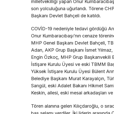
milletvekilliği yapan Onur Kumbaracıb
son yolculuğuna uğurlandı. Törene CHP
Başkanı Devlet Bahçeli de katıldı.
COVİD-19 nedeniyle tedavi gördüğü Ank
Onur Kumbaracıbaşı’nın cenaze törenin
MHP Genel Başkanı Devlet Bahçeli, TB
Adan, AKP Grup Başkanı İsmet Yılmaz, 
Engin Özkoç, MHP Grup Başkanvekili 
İstişare Kurulu Üyesi ve eski TBMM Ba
Yüksek İstişare Kurulu Üyesi Bülent Arı
Belediye Başkanı Murat Karayalçın, Tür
Sarıgül, eski Adalet Bakanı Hikmet Sami
Keskin, ailesi, eski mesai arkadaşları ve 
Tören alanına gelen Kılıçdaroğlu, o sırada
baş selamı verdiler. İki liderin arasında 