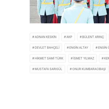
ADNAN KESKIN
AKP
BÜLENT ARINÇ
DEVLET BAHÇELI
ENGIN ALTAY
ENGIN
HIKMET SAMI TÜRK
İSMET YILMAZ
KE
MUSTAFA SARIGÜL
ONUR KUMBARACIBAŞI