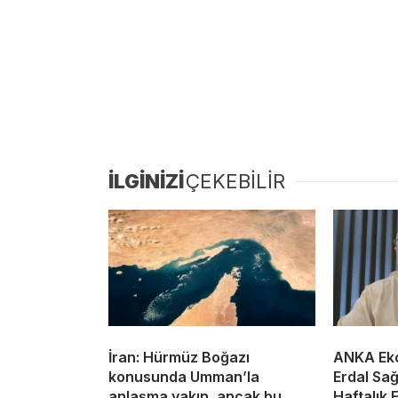
İLGİNİZİ
ÇEKEBİLİR
İran: Hürmüz Boğazı
ANKA Eko
konusunda Umman’la
Erdal Sa
anlaşma yakın, ancak bu
Haftalık 