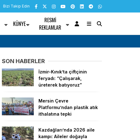
Bizi Takip Edin
RESMI
KÜNYE
R
REKLAMLAR
yla buluştu
TBMM’de son hafta… Genel Kurul’da yarın “çe
görüşüldükten sonra Meclis tatile girecek
SON HABERLER
İzmir-Kınık’ta çiftçinin
feryadı: “Çalışarak,
üreterek batıyoruz”
Mersin Çevre
Platformu’ndan plastik atık
ithalatına tepki
Kazdağları’nda 2026 aile
kampı: Aileler doğayla