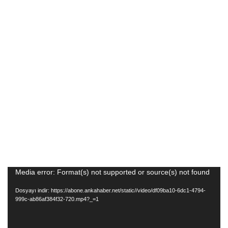
Video
Media error: Format(s) not supported or source(s) not found
oynatıcı
Dosyayı indir: https://abone.ankahaber.net/static//video/df09ba10-6dc1-4794-
999c-ab86af384f32-720.mp4?_=1