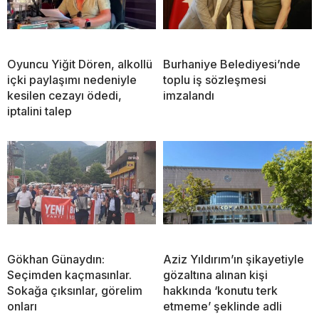
Oyuncu Yiğit Dören, alkollü
Burhaniye Belediyesi’nde
içki paylaşımı nedeniyle
toplu iş sözleşmesi
kesilen cezayı ödedi,
imzalandı
iptalini talep
Gökhan Günaydın:
Aziz Yıldırım’ın şikayetiyle
Seçimden kaçmasınlar.
gözaltına alınan kişi
Sokağa çıksınlar, görelim
hakkında ‘konutu terk
onları
etmeme’ şeklinde adli