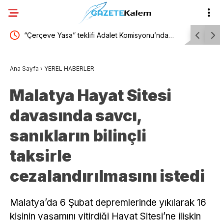
ik
“Çerçeve Yasa” teklifi Adalet Komisyonu’nda…
10 yıl son
kul
CHP’li Alp: Biz bu sürece, cumhuriyeti
timinin fir
Ana Sayfa
›
YEREL HABERLER
demokrasiyle taçlandırma süreci diyoruz
Malatya Hayat Sitesi
davasında savcı,
sanıkların bilinçli
taksirle
cezalandırılmasını istedi
Malatya’da 6 Şubat depremlerinde yıkılarak 16
kişinin yaşamını yitirdiği Hayat Sitesi’ne ilişkin