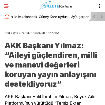
lanacak
Güney Kore uydusu, Ay’a çarpan SpaceX
Menderes 
roketinin oluşturduğu krateri görüntüledi
kamuoyu a
Ana Sayfa
›
YEREL HABERLER
›
ANKARA
yansıtmam
AKK Başkanı Yılmaz:
“Aileyi güçlendiren, milli
ve manevi değerleri
koruyan yayın anlayışını
destekliyoruz”
AKK Başkanı Halil İbrahim Yılmaz, Büyük Aile
Platformu’nun yürüttüğü “Temiz Ekran