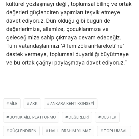
kültürel yozlaşmayı değil, toplumsal bilinç ve ortak
değerleri güçlendiren yapımları teşvik etmeye
davet ediyoruz. Dün olduğu gibi bugün de
değerlerimize, ailemize, çocuklarımıza ve
geleceğimize sahip çıkmaya devam edeceğiz.
Tüm vatandaşlarımızı ‘#TemizEkranHareketi’ne’
destek vermeye, toplumsal duyarlılığı büyütmeye
ve bu ortak çağrıyı paylaşmaya davet ediyoruz.”
AILE
AKK
ANKARA KENT KONSEYI
BÜYÜK AILE PLATFORMU
DEĞERLERI
DESTEK
GÜÇLENDIREN
HALIL İBRAHIM YILMAZ
TOPLUMSAL