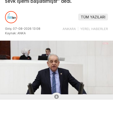
sevk işlemi başlatılmıştır” dedi.
TÜM YAZILARI
Giriş: 07-08-2026 13:08
ANKARA
YEREL HABERLER
Kaynak: ANKA
ABONE OL