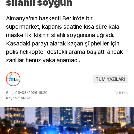
silahlı soygun
Almanya’nın başkenti Berlin’de bir
süpermarket, kapanış saatine kısa süre kala
maskeli iki kişinin silahlı soygununa uğradı.
Kasadaki parayı alarak kaçan şüpheliler için
polis helikopter destekli arama başlattı ancak
zanlılar henüz yakalanamadı.
TÜM YAZILARI
Giriş: 06-08-2026 16:20
DÜNYA
Kaynak: ANKA