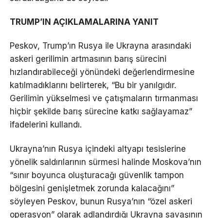
TRUMP’
I
N AÇ
I
KLAMALAR
I
NA YAN
I
T
Peskov, Trump’ın Rusya ile Ukrayna arasındaki
askeri gerilimin artmasının barış sürecini
hızlandırabileceği yönündeki değerlendirmesine
katılmadıklarını belirterek, “Bu bir yanılgıdır.
Gerilimin yükselmesi ve çatışmaların tırmanması
hiçbir şekilde barış sürecine katkı sağlayamaz”
ifadelerini kullandı.
Ukrayna’nın Rusya içindeki altyapı tesislerine
yönelik saldırılarının sürmesi halinde Moskova’nın
“sınır boyunca oluşturacağı güvenlik tampon
bölgesini genişletmek zorunda kalacağını”
söyleyen Peskov, bunun Rusya’nın “özel askeri
operasyon” olarak adlandırdığı Ukrayna savaşının