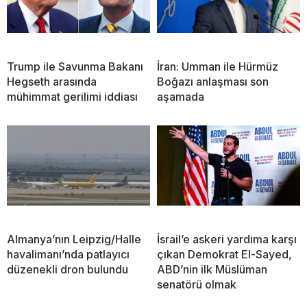
Trump ile Savunma Bakanı
İran: Umman ile Hürmüz
Hegseth arasında
Boğazı anlaşması son
mühimmat gerilimi iddiası
aşamada
Almanya’nın Leipzig/Halle
İsrail’e askeri yardıma karşı
havalimanı’nda patlayıcı
çıkan Demokrat El-Sayed,
düzenekli dron bulundu
ABD’nin ilk Müslüman
senatörü olmak