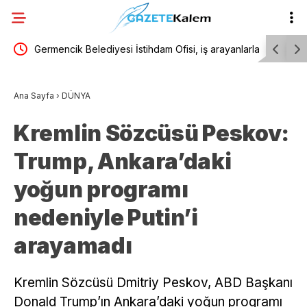
i
Germencik Belediyesi İstihdam Ofisi, iş arayanlarla
YENİ Part
işverenleri bir araya getirdi
oluşturul
Ana Sayfa
›
DÜNYA
Kremlin Sözcüsü Peskov:
Trump, Ankara’daki
yoğun programı
nedeniyle Putin’i
arayamadı
Kremlin Sözcüsü Dmitriy Peskov, ABD Başkanı
Donald Trump’ın Ankara’daki yoğun programı