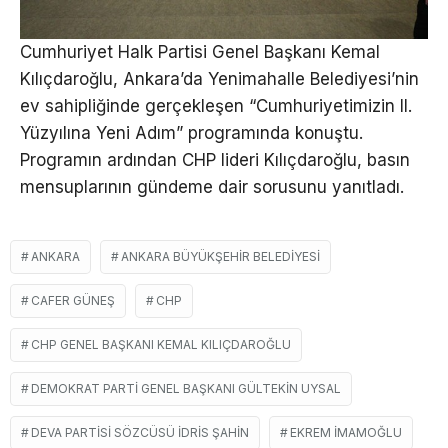
Cumhuriyet Halk Partisi Genel Başkanı Kemal
Kılıçdaroğlu, Ankara’da Yenimahalle Belediyesi’nin
ev sahipliğinde gerçekleşen “Cumhuriyetimizin II.
Yüzyılına Yeni Adım” programında konuştu.
Programın ardından CHP lideri Kılıçdaroğlu, basın
mensuplarının gündeme dair sorusunu yanıtladı.
ANKARA
ANKARA BÜYÜKŞEHIR BELEDIYESI
CAFER GÜNEŞ
CHP
CHP GENEL BAŞKANI KEMAL KILIÇDAROĞLU
DEMOKRAT PARTI GENEL BAŞKANI GÜLTEKIN UYSAL
DEVA PARTISI SÖZCÜSÜ İDRIS ŞAHIN
EKREM İMAMOĞLU