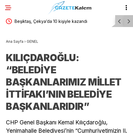
Beşiktaş, Çekya’da 10 kişiyle kazandı
Erdoğan, 
ziyareti 
Ana Sayfa
›
GENEL
KILIÇDAROĞLU:
“BELEDİYE
BAŞKANLARIMIZ MİLLET
İTTİFAKI’NIN BELEDİYE
BAŞKANLARIDIR”
CHP Genel Başkanı Kemal Kılıçdaroğlu,
Yenimahalle Belediyesi’nin “Cumhuriyetimizin II.