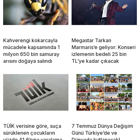
Kahverengi kokarcayla
Megastar Tarkan
mücadele kapsamında 1
Marmaris’e geliyor: Konseri
milyon 650 bin samuray
izlemenin bedeli 25 bin
arısını doğaya salındı
TL’ye kadar çıkacak
TÜİK verisine göre, suça
7 Temmuz Dünya Değişim
sürüklenen çocukların
Günü Türkiye’de ve
yüzde 41,6’sına yaralama
Dünyada kutlanacak!