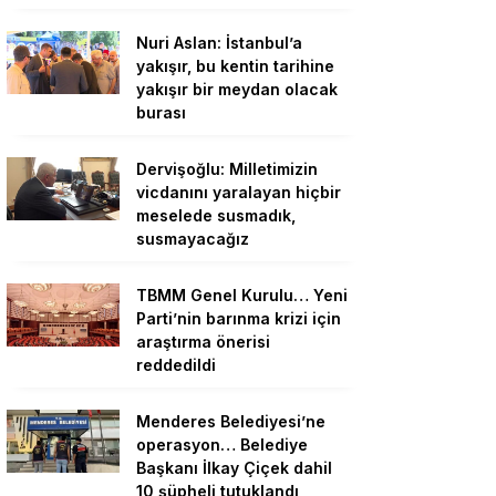
Nuri Aslan: İstanbul’a
yakışır, bu kentin tarihine
yakışır bir meydan olacak
burası
Dervişoğlu: Milletimizin
vicdanını yaralayan hiçbir
meselede susmadık,
susmayacağız
TBMM Genel Kurulu… Yeni
Parti’nin barınma krizi için
araştırma önerisi
reddedildi
Menderes Belediyesi’ne
operasyon… Belediye
Başkanı İlkay Çiçek dahil
10 şüpheli tutuklandı