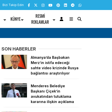
Bizi Takip Edin
RESMI
KÜNYE
R
REKLAMLAR
ı geride bırakıp, iktidar
YENİ Parti’nin dayanışma kampanyasında bağı
SON HABERLER
Almanya’da Başbakan
Merz’in istifa edeceği
sahte video krizinde Rusya
bağlantısı araştırılıyor
Menderes Belediye
Başkanı Çiçek’in
avukatından tutuklama
kararına ilişkin açıklama