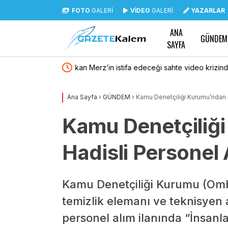
FOTO
GALERİ
VİDEO
GALERİ
YAZARLAR
ANA
GÜNDEM
SAYFA
sahte video krizinde
Menderes Belediye Başkanı Çiçek’in avukatı
kararına ilişkin açıklama
Ana Sayfa
›
GÜNDEM
›
Kamu Denetçiliği Kurumu’ndan H
Kamu Denetçiliğ
Hadisli Personel A
Kamu Denetçiliği Kurumu (Ombu
temizlik elemanı ve teknisyen al
personel alım ilanında “İnsanla