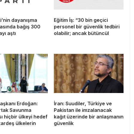
ti’nin dayanışma
Eğitim İş: “30 bin geçici
sında bağış 300
personel bir güvenlik tedbiri
ayı aştı
olabilir; ancak bütüncül
şkanı Erdoğan:
İran: Suudiler, Türkiye ve
rtak Savunma
Pakistan ile imzalanacak
 hiçbir ülkeyi hedef
kağıt üzerinde bir anlaşmanın
kardeş ülkelerin
güvenlik