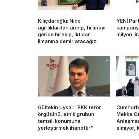
Kılıçdaroğlu: Nice
YENİ Par
ağırlıklardan arınıp, fırtınayı
kampanya
geride bırakıp, iktidar
milyon lir
limanına demir atacağız
Gültekin Uysal: “PKK terör
Cumhurba
örgütünü, etnik grubun
Mekke O
temsili konumuna
Anlaşması
yerleştirmek ihanettir”
almıyor, 