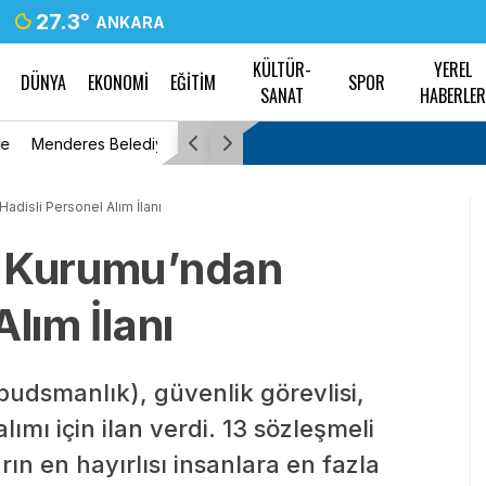
27.3
°
ANKARA
KÜLTÜR-
YEREL
DÜNYA
EKONOMİ
EĞİTİM
SPOR
SANAT
HABERLE
ndan tutuklama
Kılıçdaroğlu: Nice ağırlıklardan arınıp, fırtınay
limanına demir atacağız
adisli Personel Alım İlanı
i Kurumu’ndan
lım İlanı
dsmanlık), güvenlik görevlisi,
ımı için ilan verdi. 13 sözleşmeli
rın en hayırlısı insanlara en fazla