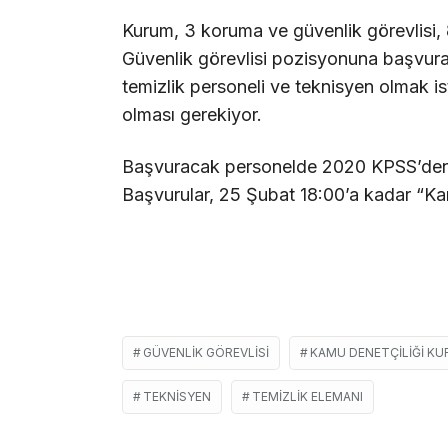
Kurum, 3 koruma ve güvenlik görevlisi, 
Güvenlik görevlisi pozisyonuna başvura
temizlik personeli ve teknisyen olmak is
olması gerekiyor.
Başvuracak personelde 2020 KPSS’den 6
Başvurular, 25 Şubat 18:00’a kadar “Kari
GÜVENLIK GÖREVLISI
KAMU DENETÇILIĞI K
TEKNISYEN
TEMIZLIK ELEMANI