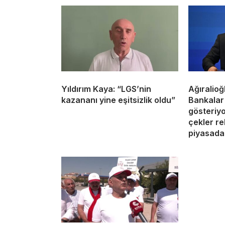
Yıldırım Kaya: “LGS’nin
Ağıralioğ
kazananı yine eşitsizlik oldu”
Bankalar B
gösteriyor
çekler re
piyasada