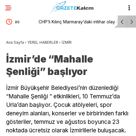
CHP’li Kılınç Marmaray’daki intihar olaylarını TBMM
Uluslarar
rden
gündemine taşıdı
coşkuyla 
Ana Sayfa
›
YEREL HABERLER
›
İZMİR
İzmir’de “Mahalle
Şenliği” başlıyor
İzmir Büyükşehir Belediyesi’nin düzenlediği
“Mahalle Şenliği ” etkinlikleri, 10 Temmuz’da
Urla’dan başlıyor. Çocuk atölyeleri, spor
deneyim alanları, konserler ve birbirinden farklı
gösteriler, temmuz ve ağustos boyunca 23
noktada ücretsiz olarak İzmirlilerle buluşacak.