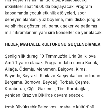
Her yaştan İzmirlinin ücretsiz katılabileceği
etkinlikler saat 19.00’da başlayacak. Program
kapsamında çocuk etkinlik atölyeleri, spor
deneyim alanları, yüz boyama, mini disko, jonglör
ve sihirbaz gösterileri, pamuk şeker ve patlamış
mısır ikramlarının yanı sıra konserler de yer alacak.
HEDEF, MAHALLE KÜLTÜRÜNÜ GÜÇLENDİRMEK
Şenliğin ilk durağı 10 Temmuz’da Urla Balıklıova
Amfi Tiyatro olacak. Program daha sonra Konak,
Aliağa, Ödemiş, Menemen, Balçova, Kiraz,
Bayındır, Bayraklı, Kınık ve Karşıyaka’nın ardından
Bergama, Bornova, Beydağ, Torbalı, Çeşme,
Karaburun, Çiğli, Gaziemir, Tire, Karabağlar,
yeniden Kiraz ve Dikili’de devam edecek.
İzmir Büyükşehir Belediyesi, mahalle kültürünü