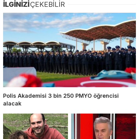
İLGİNİZİ
ÇEKEBİLİR
Polis Akademisi 3 bin 250 PMYO öğrencisi
alacak