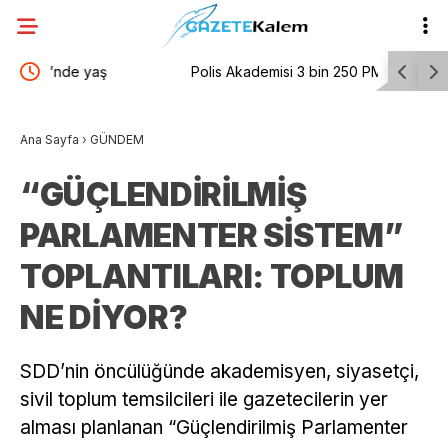
Polis Akademisi 3 bin 250 PMYO öğrencisi alacak
Tayfun K
 15’e
mesajı
Ana Sayfa
›
GÜNDEM
“GÜÇLENDİRİLMİŞ
PARLAMENTER SİSTEM”
TOPLANTILARI: TOPLUM
NE DİYOR?
SDD’nin öncülüğünde akademisyen, siyasetçi,
sivil toplum temsilcileri ile gazetecilerin yer
alması planlanan “Güçlendirilmiş Parlamenter