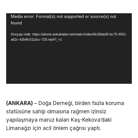
Video
Media error: Format(s) not supported or source(s) not
found
oynatıcı
Dosyayı indir: https://abone.ankahaber.net/static//video/8c59da35-bc75-4501-
a62c-42b4fc511dcc-720.mp4?_=1
(ANKARA)
– Doğa Derneği, birden fazla koruma
statüsüne sahip olmasına rağmen izinsiz
yapılaşmaya maruz kalan Kaş-Kekova’daki
Limanağzı için acil önlem çağrısı yaptı.