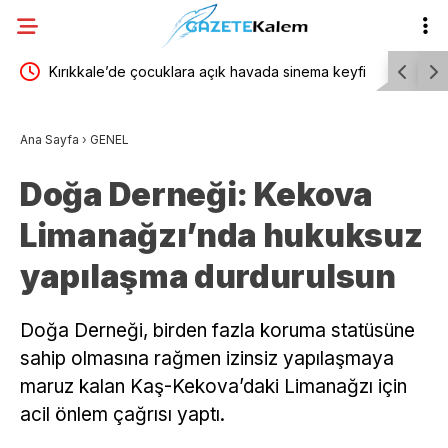
cak
Kırıkkale’de çocuklara açık havada sinema keyfi
YENİ Parti
kadrosu a
Ana Sayfa
›
GENEL
Doğa Derneği: Kekova
Limanağzı’nda hukuksuz
yapılaşma durdurulsun
Doğa Derneği, birden fazla koruma statüsüne
sahip olmasına rağmen izinsiz yapılaşmaya
maruz kalan Kaş-Kekova’daki Limanağzı için
acil önlem çağrısı yaptı.