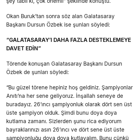
şey tabii ki, çok önemli” şeklinde konuştu.
Okan Buruk’tan sonra söz alan Galatasaray
Başkanı Dursun Özbek ise şunları söyledi:
“GALATASARAY’I DAHA FAZLA DESTEKLEMEYE
DAVET EDİN”
Törende konuşan Galatasaray Başkanı Dursun
Özbek de şunları söyledi:
“Bu güzel törene hepiniz hoş geldiniz. Şampiyonlar
Anıtı’na her sene geliyoruz. İnşallah seneye de
buradayız. 26’ıncı şampiyonluk olarak dört sen üst
üste şampiyon olduk. Şimdi bunu doya doya
kutlama zamanı. Sizlerden şunu rica ediyorum
bayraklarınızı asın 26’ıncı ve dört sene üst üste
şampiyonluğu doya doya kutlayalım. Bunu çünkü