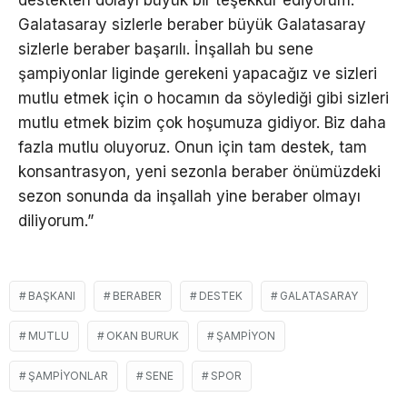
destekten dolayı büyük bir teşekkür ediyorum.
Galatasaray sizlerle beraber büyük Galatasaray
sizlerle beraber başarılı. İnşallah bu sene
şampiyonlar liginde gerekeni yapacağız ve sizleri
mutlu etmek için o hocamın da söylediği gibi sizleri
mutlu etmek bizim çok hoşumuza gidiyor. Biz daha
fazla mutlu oluyoruz. Onun için tam destek, tam
konsantrasyon, yeni sezonla beraber önümüzdeki
sezon sonunda da inşallah yine beraber olmayı
diliyorum.”
BAŞKANI
BERABER
DESTEK
GALATASARAY
MUTLU
OKAN BURUK
ŞAMPIYON
ŞAMPIYONLAR
SENE
SPOR