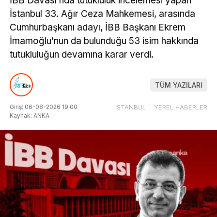
İBB Davası’nda tutukluluk incelemesi yapan
İstanbul 33. Ağır Ceza Mahkemesi, arasında
Cumhurbaşkanı adayı, İBB Başkanı Ekrem
İmamoğlu’nun da bulunduğu 53 isim hakkında
tutukluluğun devamına karar verdi.
TÜM YAZILARI
Giriş: 06-08-2026 19:00
İSTANBUL
YEREL HABERLER
Kaynak: ANKA