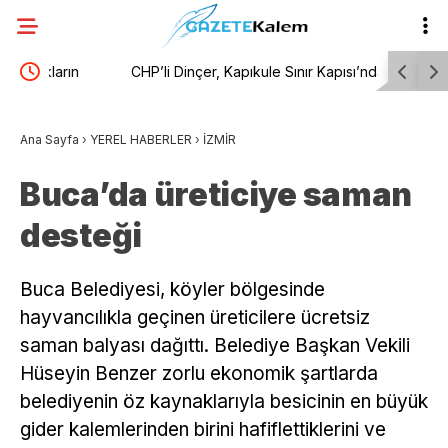
CHP’li Dinçer, Kapıkule Sınır Kapısı’nda
Balıkesir
şiyor
gurbetçilerin sorunlarını dinledi
çevre dost
Ana Sayfa
›
YEREL HABERLER
›
İZMİR
Buca’da üreticiye saman
desteği
Buca Belediyesi, köyler bölgesinde
hayvancılıkla geçinen üreticilere ücretsiz
saman balyası dağıttı. Belediye Başkan Vekili
Hüseyin Benzer zorlu ekonomik şartlarda
belediyenin öz kaynaklarıyla besicinin en büyük
gider kalemlerinden birini hafiflettiklerini ve