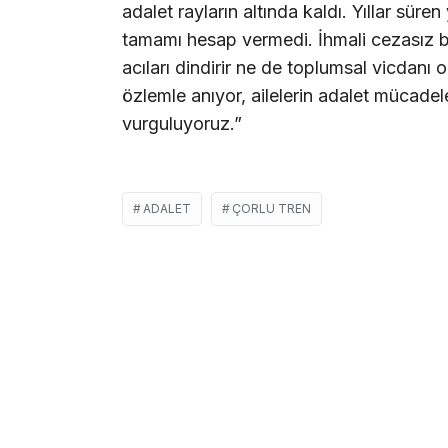
adalet rayların altında kaldı. Yıllar sür
tamamı hesap vermedi. İhmali cezasız b
acıları dindirir ne de toplumsal vicdanı o
özlemle anıyor, ailelerin adalet mücad
vurguluyoruz.”
ADALET
ÇORLU TREN