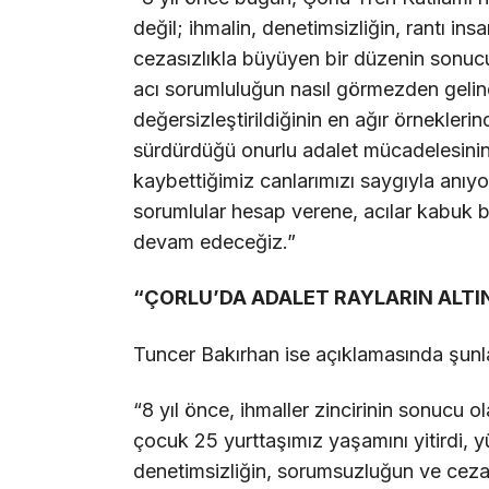
değil; ihmalin, denetimsizliğin, rantı in
cezasızlıkla büyüyen bir düzenin sonu
acı sorumluluğun nasıl görmezden gelind
değersizleştirildiğinin en ağır örneklerind
sürdürdüğü onurlu adalet mücadelesinin
kaybettiğimiz canlarımızı saygıyla anı
sorumlular hesap verene, acılar kabuk 
devam edeceğiz.”
“ÇORLU’DA ADALET RAYLARIN ALTI
Tuncer Bakırhan ise açıklamasında şunla
“8 yıl önce, ihmaller zincirinin sonucu 
çocuk 25 yurttaşımız yaşamını yitirdi, yü
denetimsizliğin, sorumsuzluğun ve ceza