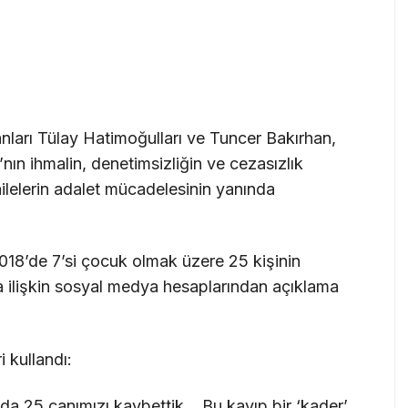
ları Tülay Hatimoğulları ve Tuncer Bakırhan,
ın ihmalin, denetimsizliğin ve cezasızlık
ilelerin adalet mücadelesinin yanında
18’de 7’si çocuk olmak üzere 25 kişinin
na ilişkin sosyal medya hesaplarından açıklama
 kullandı:
nda 25 canımızı kaybettik… Bu kayıp bir ‘kader’