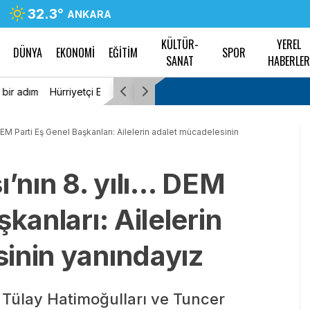
32.3
°
ANKARA
KÜLTÜR-
YEREL
DÜNYA
EKONOMİ
EĞİTİM
SPOR
SANAT
HABERLE
asa” tepkisi: “TBMM’ye
Eskişehir’de Tepebaşı ve Beylikova Belediy
onda söz hakkı verin”
istifa etti
DEM Parti Eş Genel Başkanları: Ailelerin adalet mücadelesinin
ı’nın 8. yılı… DEM
kanları: Ailelerin
inin yanındayız
 Tülay Hatimoğulları ve Tuncer