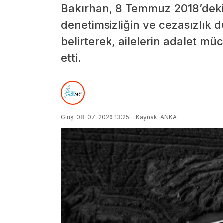
Bakırhan, 8 Temmuz 2018’deki 
denetimsizliğin ve cezasızlık
belirterek, ailelerin adalet mü
etti.
Giriş: 08-07-2026 13:25
Kaynak: ANKA