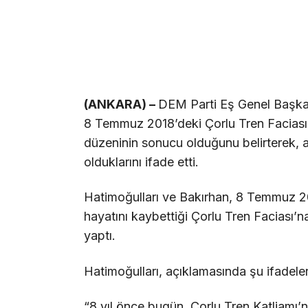
(ANKARA) –
DEM Parti Eş Genel Başkan
8 Temmuz 2018’deki Çorlu Tren Faciası’n
düzeninin sonucu olduğunu belirterek, a
olduklarını ifade etti.
Hatimoğulları ve Bakırhan, 8 Temmuz 20
hayatını kaybettiği Çorlu Tren Faciası’
yaptı.
Hatimoğulları, açıklamasında şu ifadeleri
“8 yıl önce bugün, Çorlu Tren Katliamı’