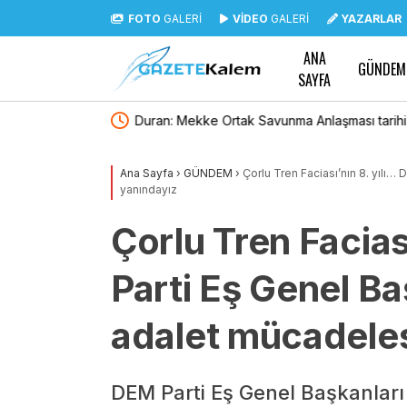
FOTO
GALERİ
VİDEO
GALERİ
YAZARLAR
ANA
GÜNDEM
SAYFA
ması tarihi bir adım
Hürriyetçi Eğitim Sendikası’ndan “çerçeve y
sesleniyoruz: Hürriyetçi Eğitim Sen’e komisy
Ana Sayfa
›
GÜNDEM
›
Çorlu Tren Faciası’nın 8. yılı… 
yanındayız
Çorlu Tren Facias
Parti Eş Genel Baş
adalet mücadeles
DEM Parti Eş Genel Başkanları