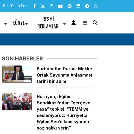
Bizi Takip Edin
RESMI
KÜNYE
R
REKLAMLAR
e Başkanları CHP’den
TEMUD’un başlattığı “Kahramanlara Hak Yür
“Bizlere yazık değil mi, niye bizleri açlığa
SON HABERLER
Burhanettin Duran: Mekke
Ortak Savunma Anlaşması
tarihi bir adım
Hürriyetçi Eğitim
Sendikası’ndan “çerçeve
yasa” tepkisi: “TBMM’ye
sesleniyoruz: Hürriyetçi
Eğitim Sen’e komisyonda
söz hakkı verin”