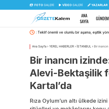
FOTO
GALERİ
VİDEO
GALERİ
YAZARLAR
ANA
GÜNDEM
SAYFA
eşitlik yönünden
Lüleburgaz Belediye Başkanı Murat Gerenli CH
Ana Sayfa
›
YEREL HABERLER
›
İSTANBUL
›
Bir inancın
Bir inancın izind
Alevi-Bektaşilik 
Kartal’da
Rıza Oylum’un altı ülkede izin
ritüelleri ve mekânlarını konu a