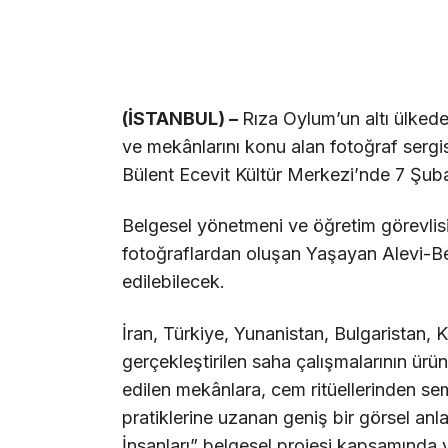
(İSTANBUL) –
Rıza Oylum’un altı ülkede 
ve mekânlarını konu alan fotoğraf sergis
Bülent Ecevit Kültür Merkezi’nde 7 Şuba
Belgesel yönetmeni ve öğretim görevlisi 
fotoğraflardan oluşan Yaşayan Alevi-Bek
edilebilecek.
İran, Türkiye, Yunanistan, Bulgaristan
gerçekleştirilen saha çalışmalarının ürün
edilen mekânlara, cem ritüellerinden se
pratiklerine uzanan geniş bir görsel anla
İnsanları” belgesel projesi kapsamında ya