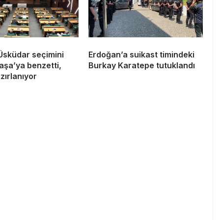
 Üsküdar seçimini
Erdoğan’a suikast timindeki
şa’ya benzetti,
Burkay Karatepe tutuklandı
azırlanıyor