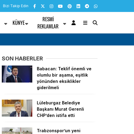
Bizi Takip Edin
RESMI
KÜNYE
R
REKLAMLAR
h Trabzon’a ulaştı
Van’da Rojin Kabaiş için etkin ve şeffaf soru
SON HABERLER
Babacan: Teklif önemli ve
olumlu bir aşama, eşitlik
yönünden eksiklikler
giderilmeli
Lüleburgaz Belediye
Başkanı Murat Gerenli
CHP’den istifa etti
Trabzonspor’un yeni