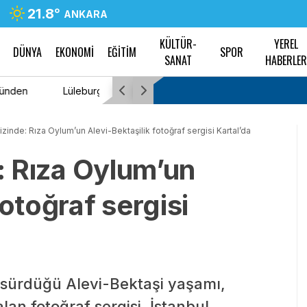
21.8
°
ANKARA
KÜLTÜR-
YEREL
DÜNYA
EKONOMİ
EĞİTİM
SPOR
SANAT
HABERLE
P’den istifa etti
Trabzonspor’un yeni transferi Mohamed Sala
 izinde: Rıza Oylum’un Alevi-Bektaşilik fotoğraf sergisi Kartal’da
e: Rıza Oylum’un
fotoğraf sergisi
i sürdüğü Alevi-Bektaşi yaşamı,
lan fotoğraf sergisi, İstanbul