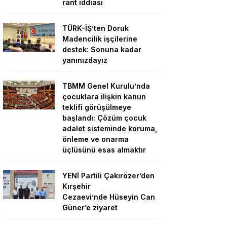
rant iddiası
TÜRK-İŞ’ten Doruk
Madencilik işçilerine
destek: Sonuna kadar
yanınızdayız
TBMM Genel Kurulu’nda
çocuklara ilişkin kanun
teklifi görüşülmeye
başlandı: Çözüm çocuk
adalet sisteminde koruma,
önleme ve onarma
üçlüsünü esas almaktır
YENİ Partili Çakırözer’den
Kırşehir
Cezaevi’nde Hüseyin Can
Güner’e ziyaret