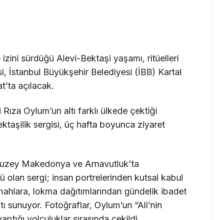
izini sürdüğü Alevi-Bektaşi yaşamı, ritüelleri
i, İstanbul Büyükşehir Belediyesi (İBB) Kartal
t’ta açılacak.
Rıza Oylum’un altı farklı ülkede çektiği
taşilik sergisi, üç hafta boyunca ziyaret
, Kuzey Makedonya ve Arnavutluk’ta
ü olan sergi; insan portrelerinden kutsal kabul
mahlara, lokma dağıtımlarından gündelik ibadet
tı sunuyor. Fotoğraflar, Oylum’un “Ali’nin
ptığı yolculuklar sırasında çekildi.