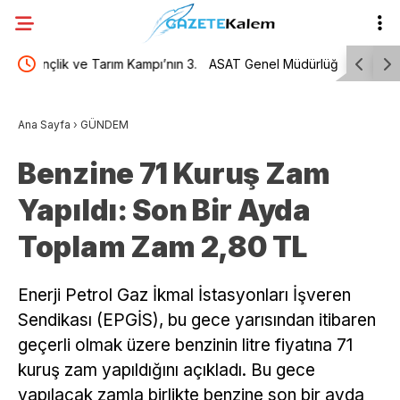
nın 3.
ASAT Genel Müdürlüğü’nden Aksu’da eş zamanlı
Karabağla
alt ve üstyapı çalışması
yemin etti
Ana Sayfa
›
GÜNDEM
Benzine 71 Kuruş Zam
Yapıldı: Son Bir Ayda
Toplam Zam 2,80 TL
Enerji Petrol Gaz İkmal İstasyonları İşveren
Sendikası (EPGİS), bu gece yarısından itibaren
geçerli olmak üzere benzinin litre fiyatına 71
kuruş zam yapıldığını açıkladı. Bu gece
yapılacak zamla birlikte benzine son bir ayda