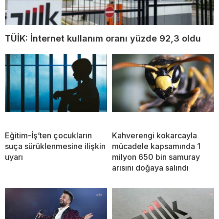
TÜİK: İnternet kullanım oranı yüzde 92,3 oldu
Eğitim-İş’ten çocukların
Kahverengi kokarcayla
suça sürüklenmesine ilişkin
mücadele kapsamında 1
uyarı
milyon 650 bin samuray
arısını doğaya salındı