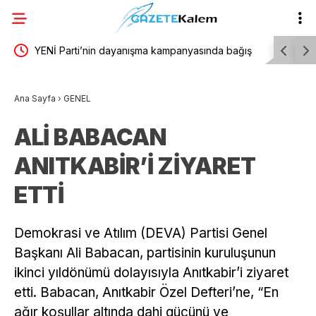
yı
YENİ Parti’nin dayanışma kampanyasında bağış
“Çerçeve 
ğız
300 milyon lirayı aştı
YENİ Parti
Ana Sayfa
›
GENEL
“Demirtaş”
ALİ BABACAN
ANITKABİR’İ ZİYARET
ETTİ
Demokrasi ve Atılım (DEVA) Partisi Genel
Başkanı Ali Babacan, partisinin kuruluşunun
ikinci yıldönümü dolayısıyla Anıtkabir’i ziyaret
etti. Babacan, Anıtkabir Özel Defteri’ne, “En
ağır koşullar altında dahi gücünü ve