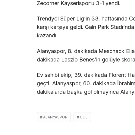
Zecorner Kayserispor’u 3-1 yendi.
Trendyol Süper Lig’in 33. haftasında C
karşı karşıya geldi. Gain Park Stadı’nd
kazandı.
Alanyaspor, 8. dakikada Meschack Elia’n
dakikada Laszlo Benes’in golüyle skora
Ev sahibi ekip, 39. dakikada Florent Had
geçti. Alanyaspor, 60. dakikada İbrahim 
dakikalarda başka gol olmayınca Alanya
ALANYASPOR
GÖL