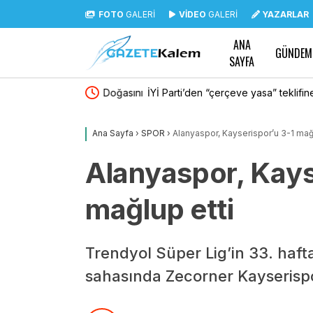
FOTO
GALERİ
VİDEO
GALERİ
YAZARLAR
ANA
GÜNDEM
SAYFA
cuk vurgusu: “Doğasını
İYİ Parti’den “çerçeve yasa” teklifine muhalefe
maddeleriyle birlikte bir ihanet metnidir”
Ana Sayfa
›
SPOR
›
Alanyaspor, Kayserispor’u 3-1 mağl
Alanyaspor, Kays
mağlup etti
Trendyol Süper Lig’in 33. haf
sahasında Zecorner Kayserispo