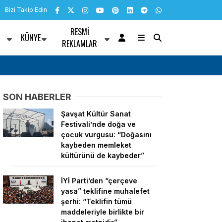
Bizi Takip Edin
RESMI
KÜNYE
R
REKLAMLAR
rsellik alanı tarihi
Ortahisar Belediyesi personeline “Bilgi Güvenli
SON HABERLER
Şavşat Kültür Sanat
Festivali’nde doğa ve
çocuk vurgusu: “Doğasını
kaybeden memleket
kültürünü de kaybeder”
İYİ Parti’den “çerçeve
yasa” teklifine muhalefet
şerhi: “Teklifin tümü
maddeleriyle birlikte bir