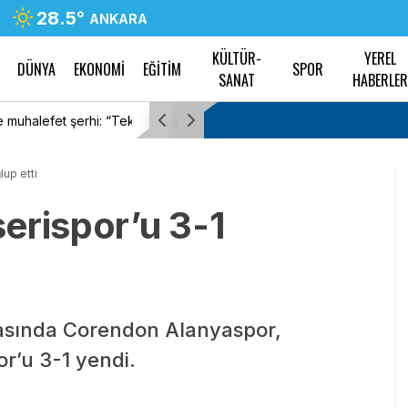
28.5
°
ANKARA
KÜLTÜR-
YEREL
DÜNYA
EKONOMİ
EĞİTİM
SPOR
SANAT
HABERLE
t şerhi: “Teklifin tümü
Ankara Büyükşehir Belediyesi, Güdül’deki 57 pa
dokuya uygun restore etti
up etti
erispor’u 3-1
tasında Corendon Alanyaspor,
r’u 3-1 yendi.