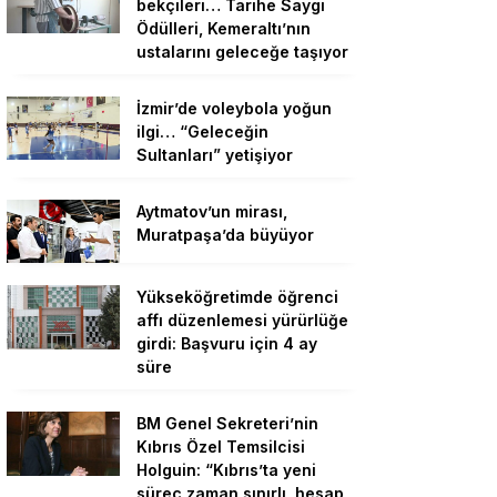
bekçileri… Tarihe Saygı
Ödülleri, Kemeraltı’nın
ustalarını geleceğe taşıyor
İzmir’de voleybola yoğun
ilgi… “Geleceğin
Sultanları” yetişiyor
Aytmatov’un mirası,
Muratpaşa’da büyüyor
Yükseköğretimde öğrenci
affı düzenlemesi yürürlüğe
girdi: Başvuru için 4 ay
süre
BM Genel Sekreteri’nin
Kıbrıs Özel Temsilcisi
Holguin: “Kıbrıs’ta yeni
süreç zaman sınırlı, hesap