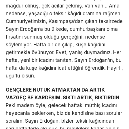
mağdur olmuş, çok acılar çekmiş. Vah vah… Ama
nedense, yaşadığı o teksir kâğıdı dramına rağmen
Cumhuriyetimizin, Kasımpaşa’dan çıkan teksirzede
Sayın Erdoğan’a bu ülkede, cumhurbaşkanı olma
fırsatını sunmuş olduğu gerçeğini, nedense
söylemiyor. Hatta bir de çıkıp, kuşe kağıdını
getirmekle övünüyor. Evet, yanlış duymadınız. Her
hafta, yeni bir icadını tanıtan, Sayın Erdoğan’ın, bu
hafta da kuşe kağıdını icat ettiğini öğrendik. Hayırlı,
uğurlu olsun.
GENÇLERE NUTUK ATMAKTAN DA ARTIK
VAZGEÇ BE KARDEŞİM. SIKTI ARTIK, BIKTIRDIN
:
Peki madem öyle, gelecek haftaki müthiş icadını
heyecanla beklerken, biz de kendisine bazı sorular
soralım. Sayın Erdoğan, bizler teksir kağıdından
sarı defterlerle okuduk, bu mevkilere kadar geldik.