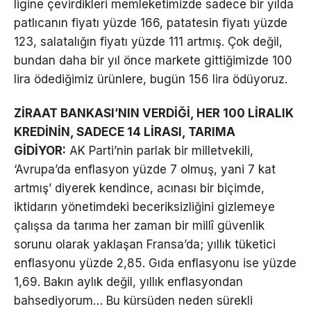
ligine çevirdikleri memleketimizde sadece bir yılda
patlıcanın fiyatı yüzde 166, patatesin fiyatı yüzde
123, salatalığın fiyatı yüzde 111 artmış. Çok değil,
bundan daha bir yıl önce markete gittiğimizde 100
lira ödediğimiz ürünlere, bugün 156 lira ödüyoruz.
ZİRAAT BANKASI’NIN VERDİĞİ, HER 100 LİRALIK
KREDİNİN, SADECE 14 LİRASI, TARIMA
GİDİYOR:
AK Parti’nin parlak bir milletvekili,
‘Avrupa’da enflasyon yüzde 7 olmuş, yani 7 kat
artmış’ diyerek kendince, acınası bir biçimde,
iktidarın yönetimdeki beceriksizliğini gizlemeye
çalışsa da tarıma her zaman bir millî güvenlik
sorunu olarak yaklaşan Fransa’da; yıllık tüketici
enflasyonu yüzde 2,85. Gıda enflasyonu ise yüzde
1,69. Bakın aylık değil, yıllık enflasyondan
bahsediyorum… Bu kürsüden neden sürekli