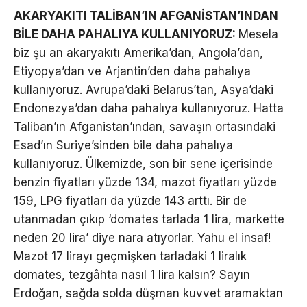
AKARYAKITI TALİBAN’IN AFGANİSTAN’INDAN
BİLE DAHA PAHALIYA KULLANIYORUZ:
Mesela
biz şu an akaryakıtı Amerika’dan, Angola’dan,
Etiyopya’dan ve Arjantin’den daha pahalıya
kullanıyoruz. Avrupa’daki Belarus’tan, Asya’daki
Endonezya’dan daha pahalıya kullanıyoruz. Hatta
Taliban’ın Afganistan’ından, savaşın ortasındaki
Esad’ın Suriye’sinden bile daha pahalıya
kullanıyoruz. Ülkemizde, son bir sene içerisinde
benzin fiyatları yüzde 134, mazot fiyatları yüzde
159, LPG fiyatları da yüzde 143 arttı. Bir de
utanmadan çıkıp ‘domates tarlada 1 lira, markette
neden 20 lira’ diye nara atıyorlar. Yahu el insaf!
Mazot 17 lirayı geçmişken tarladaki 1 liralık
domates, tezgâhta nasıl 1 lira kalsın? Sayın
Erdoğan, sağda solda düşman kuvvet aramaktan