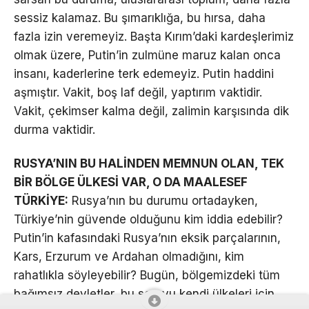
sessiz kalamaz. Bu şımarıklığa, bu hırsa, daha
fazla izin veremeyiz. Başta Kırım’daki kardeşlerimiz
olmak üzere, Putin’in zulmüne maruz kalan onca
insanı, kaderlerine terk edemeyiz. Putin haddini
aşmıştır. Vakit, boş laf değil, yaptırım vaktidir.
Vakit, çekimser kalma değil, zalimin karşısında dik
durma vaktidir.
RUSYA’NIN BU HALİNDEN MEMNUN OLAN, TEK
BİR BÖLGE ÜLKESİ VAR, O DA MAALESEF
TÜRKİYE:
Rusya’nın bu durumu ortadayken,
Türkiye’nin güvende olduğunu kim iddia edebilir?
Putin’in kafasındaki Rusya’nın eksik parçalarının,
Kars, Erzurum ve Ardahan olmadığını, kim
rahatlıkla söyleyebilir? Bugün, bölgemizdeki tüm
bağımsız devletler, bu soruyu kendi ülkeleri için