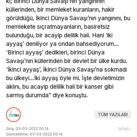
ki; Birinci Dünya Savaşı’nın yangınının
küllerinden, bir memleket kuranların, hakir
görüldüğü, İkinci Dünya Savaşı’nın yangınını, bu
memlekete sıçratmayanların, basiretsiz
bulunduğu, bir acayip delilik hali. Hani ‘iki
ayyaş’ deniliyor ya ondan bahsediyorum…
‘Birinci ayyaş’ dedikleri, birinci Dünya
Savaşı’nın küllerinden bir devlet bir ülke kurdu.
‘İkinci ayyaş’, İkinci Dünya Savaşı’na sokmadı
bu ülkeyi…İki ayyaş öyle mi. İşte devletimizin
aklını, bu acayip delilik hali bir kanser gibi
sarmış durumda” diye konuştu.
TÜM YAZILARI
Giriş: 03-03-2022 00:14
GENEL
Güncelleme: 03-03-2022 00:14