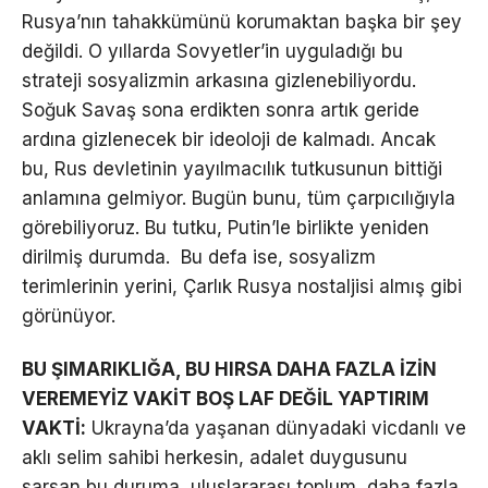
Rusya’nın tahakkümünü korumaktan başka bir şey
değildi. O yıllarda Sovyetler’in uyguladığı bu
strateji sosyalizmin arkasına gizlenebiliyordu.
Soğuk Savaş sona erdikten sonra artık geride
ardına gizlenecek bir ideoloji de kalmadı. Ancak
bu, Rus devletinin yayılmacılık tutkusunun bittiği
anlamına gelmiyor. Bugün bunu, tüm çarpıcılığıyla
görebiliyoruz. Bu tutku, Putin’le birlikte yeniden
dirilmiş durumda. Bu defa ise, sosyalizm
terimlerinin yerini, Çarlık Rusya nostaljisi almış gibi
görünüyor.
BU ŞIMARIKLIĞA, BU HIRSA DAHA FAZLA İZİN
VEREMEYİZ VAKİT BOŞ LAF DEĞİL YAPTIRIM
VAKTİ:
Ukrayna’da yaşanan dünyadaki vicdanlı ve
aklı selim sahibi herkesin, adalet duygusunu
sarsan bu duruma, uluslararası toplum, daha fazla