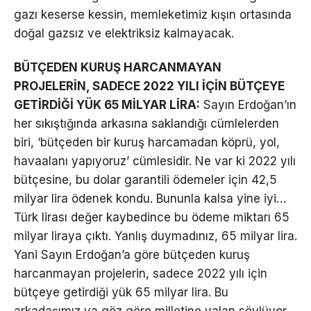
gazı keserse kessin, memleketimiz kışın ortasında
doğal gazsız ve elektriksiz kalmayacak.
BÜTÇEDEN KURUŞ HARCANMAYAN
PROJELERİN, SADECE 2022 YILI İÇİN BÜTÇEYE
GETİRDİĞİ YÜK 65 MİLYAR LİRA:
Sayın Erdoğan’ın
her sıkıştığında arkasına saklandığı cümlelerden
biri, ‘bütçeden bir kuruş harcamadan köprü, yol,
havaalanı yapıyoruz’ cümlesidir. Ne var ki 2022 yılı
bütçesine, bu dolar garantili ödemeler için 42,5
milyar lira ödenek kondu. Bununla kalsa yine iyi…
Türk lirası değer kaybedince bu ödeme miktarı 65
milyar liraya çıktı. Yanlış duymadınız, 65 milyar lira.
Yani Sayın Erdoğan’a göre bütçeden kuruş
harcanmayan projelerin, sadece 2022 yılı için
bütçeye getirdiği yük 65 milyar lira. Bu
arkadaşımız ya göz göre milletine yalan söylüyor