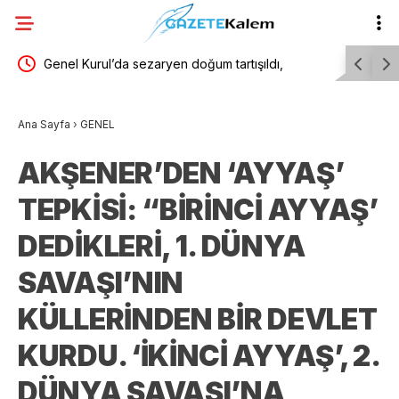
suikast
Genel Kurul’da sezaryen doğum tartışıldı,
“Çerçeve 
çoğunlukla erkek vekiller söz aldı… Asu Kaya:
DEM Partil
Ana Sayfa
›
GENEL
Tıbben gerekli sezaryen bir tercih değildir, hayat
etmesine İ
AKŞENER’DEN ‘AYYAŞ’
kurtaran bir tedavidir
eşit tutul
TEPKİSİ: “BİRİNCİ AYYAŞ’
DEDİKLERİ, 1. DÜNYA
SAVAŞI’NIN
KÜLLERİNDEN BİR DEVLET
KURDU. ‘İKİNCİ AYYAŞ’, 2.
DÜNYA SAVAŞI’NA