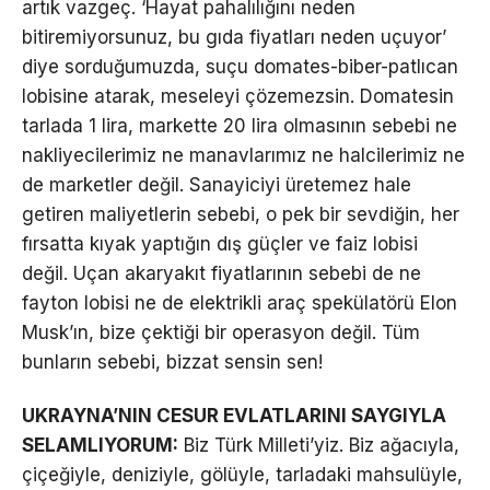
artık vazgeç. ‘Hayat pahalılığını neden
bitiremiyorsunuz, bu gıda fiyatları neden uçuyor’
diye sorduğumuzda, suçu domates-biber-patlıcan
lobisine atarak, meseleyi çözemezsin. Domatesin
tarlada 1 lira, markette 20 lira olmasının sebebi ne
nakliyecilerimiz ne manavlarımız ne halcilerimiz ne
de marketler değil. Sanayiciyi üretemez hale
getiren maliyetlerin sebebi, o pek bir sevdiğin, her
fırsatta kıyak yaptığın dış güçler ve faiz lobisi
değil. Uçan akaryakıt fiyatlarının sebebi de ne
fayton lobisi ne de elektrikli araç spekülatörü Elon
Musk’ın, bize çektiği bir operasyon değil. Tüm
bunların sebebi, bizzat sensin sen!
UKRAYNA’NIN CESUR EVLATLARINI SAYGIYLA
SELAMLIYORUM:
Biz Türk Milleti’yiz. Biz ağacıyla,
çiçeğiyle, deniziyle, gölüyle, tarladaki mahsulüyle,