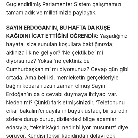
Güçlendirilmiş Parlamenter Sistem çalışmamızı
tamamladık ve milletimizle paylaştık.
SAYIN ERDOĞAN’IN, BU HAFTA DA KUŞE
KAĞIDINI İCAT ETTİĞİNİ ÖĞRENDİK
: Yaşadığınız
hayata, size sunulan koşullara baktığınızda;
aklınıza ilk ne geliyor? ‘Ne çektik be’ mi
diyorsunuz? Yoksa ‘ne çektiniz be
Cumhurbaşkanım’ mı diyorsunuz? Cevap gün gibi
ortada. Ama belli ki; memleketin gerçekleriyle
bağını koparalı uzun zaman olmuş Sayın
Erdoğan’ın da o cevabı duymaya ihtiyacı var.
Neden mi? Çünkü fark etmişsinizdir. ‘Telefonunu
çıkar bakalım’cı dayıların büyük üstadı, bir süredir
sizlere durup durup, dizilerdeki bilge adamlar
edasıyla; ‘teksir kâğıdı nedir biliyor musunuz’ diye
soruyor. Kendisi teksir kağıdından dolayı çok