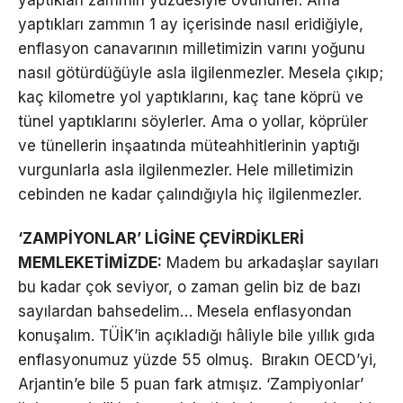
yaptıkları zammın yüzdesiyle övünürler. Ama
yaptıkları zammın 1 ay içerisinde nasıl eridiğiyle,
enflasyon canavarının milletimizin varını yoğunu
nasıl götürdüğüyle asla ilgilenmezler. Mesela çıkıp;
kaç kilometre yol yaptıklarını, kaç tane köprü ve
tünel yaptıklarını söylerler. Ama o yollar, köprüler
ve tünellerin inşaatında müteahhitlerinin yaptığı
vurgunlarla asla ilgilenmezler. Hele milletimizin
cebinden ne kadar çalındığıyla hiç ilgilenmezler.
‘ZAMPİYONLAR’ LİGİNE ÇEVİRDİKLERİ
MEMLEKETİMİZDE:
Madem bu arkadaşlar sayıları
bu kadar çok seviyor, o zaman gelin biz de bazı
sayılardan bahsedelim… Mesela enflasyondan
konuşalım. TÜİK’in açıkladığı hâliyle bile yıllık gıda
enflasyonumuz yüzde 55 olmuş. Bırakın OECD’yi,
Arjantin’e bile 5 puan fark atmışız. ‘Zampiyonlar’