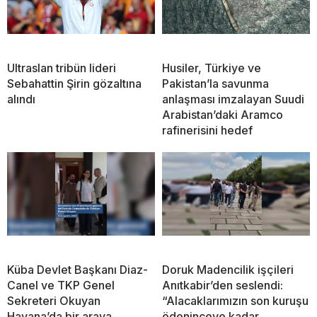
Ultraslan tribün lideri
Husiler, Türkiye ve
Sebahattin Şirin gözaltına
Pakistan’la savunma
alındı
anlaşması imzalayan Suudi
Arabistan’daki Aramco
rafinerisini hedef
Küba Devlet Başkanı Diaz-
Doruk Madencilik işçileri
Canel ve TKP Genel
Anıtkabir’den seslendi:
Sekreteri Okuyan
“Alacaklarımızın son kuruşu
Havana’da bir araya
ödeninceye kadar