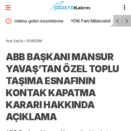
rine
YENİ Parti Milletvekili Derici: “Çerçeve yasa
TBMM Gene
oylamasında ‘hayır’ oyu vereceğimi tüm
Mızraklı’n
Ana Sayfa
›
GÜNDEM
kamuoyunun bilgisine sunarım”
bu yangın
ABB BAŞKANI MANSUR
razı olsun
YAVAŞ’TAN ÖZEL TOPLU
olsun”
TAŞIMA ESNAFININ
KONTAK KAPATMA
KARARI HAKKINDA
AÇIKLAMA