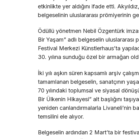
etkinlikte yer aldığını ifade etti. Akyıldız
belgeselinin uluslararası prömiyerinin ger
Ödüllü yönetmen Nebil Özgentürk imzasın
Bir Yaşam” adlı belgeselin uluslararası
Festival Merkezi Künstlerhaus’ta yapılaca
30. yılına sunduğu özel bir armağan ol
İki yılı aşkın süren kapsamlı arşiv çalış
tamamlanan belgeselin, sanatçının yaş
70 yılındaki toplumsal ve siyasal dönüşüm
Bir Ülkenin Hikayesi” alt başlığını taşıya
yeniden canlandırmalarla Livaneli’nin bar
temsilini ele alıyor.
Belgeselin ardından 2 Mart’ta bir festiv