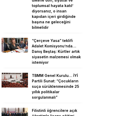
ülkene dön, siyasal ve
toplumsal hayata katıl’
diyorsanız, o insan
kapıdan içeri girdiğinde
başına ne geleceğini
bilmelidir
“Çerçeve Yasa” teklifi
Adalet Komisyonu’nda…
Danış Beştaş: Kürtler artık
siyasetin malzemesi olmak
istemiyor
TBMM Genel Kurulu… İYİ
Partili Sunat: “Çocukların
suça sürüklenmesinde 25
yıllık politikalar
sorgulanmalı”
Filistinli öğrencilere açık
öğretimle lisans eğitimi