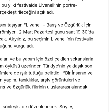
, bu yılki festivalde Livaneli’nin portre-
çekleştirileceğini açıkladı.
ı taşıyan “Livaneli – Barış ve Özgürlük İçin
 prömiyeri, 2 Mart Pazartesi günü saat 19.30’da
k. Akyıldız, bu seçimin Livaneli’nin festivalin
duğunu vurguladı.
maları ve bu yapım için özel çekilen sekanslarla
am öyküsü üzerinden Türkiye’nin yaklaşık son
lere de ışık tuttuğu belirtildi. “Bir İnsanın ve
n yapım, tanıklıklar, arşiv görüntüleri ve
ış ve özgürlük fikrinin uluslararası alandaki
al söyleşisi de düzenlenecek. Söyleşi,