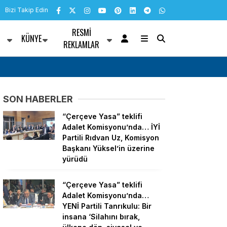
Bizi Takip Edin
RESMI
KÜNYE
R
REKLAMLAR
 YENİ Partili
“Çerçeve Yasa” teklifi Adalet Komisyonu’nda
ön, siyasal ve toplumsal
artık siyasetin malzemesi olmak istemiyor
SON HABERLER
i girdiğinde başına ne
“Çerçeve Yasa” teklifi
Adalet Komisyonu’nda… İYİ
Partili Rıdvan Uz, Komisyon
Başkanı Yüksel’in üzerine
yürüdü
“Çerçeve Yasa” teklifi
Adalet Komisyonu’nda…
YENİ Partili Tanrıkulu: Bir
insana ‘Silahını bırak,