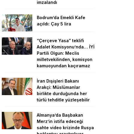
imzalandı
Bodrum’da Emekli Kafe
açıldı: Çay 5 lira
“Çerçeve Yasa” teklifi
Adalet Komisyonu’nda… İYİ
Partili Olgun: Meclis
milletvekilinden, komisyon
kamuoyundan kaçıramaz
İran Dışişleri Bakanı
Arakçi: Müslümanlar
birlikte durduğunda her
türlü tehditle yüzleşebilir
Almanya’da Başbakan
Merz’in istifa edeceği
sahte video krizinde Rusya
bağlantısı araştırılıyor