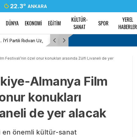
22.3
°
ANKARA
KÜLTÜR-
YEREL
DÜNYA
EKONOMİ
EĞİTİM
SPOR
SANAT
HABERLE
İYİ Partili Rıdvan Uz,
“Çerçeve Yasa” teklifi Adalet Komisyonu’nda…
Tanrıkulu: Bir insana ‘Silahını bırak, ülkene d
 Festivali’nin özel onur konukları arasında Zülfi Livaneli de yer
hayata katıl’ diyorsanız, o insan kapıdan içer
rkiye-Almanya Film
geleceğini bilmelidir
 onur konukları
vaneli de yer alacak
i en önemli kültür-sanat