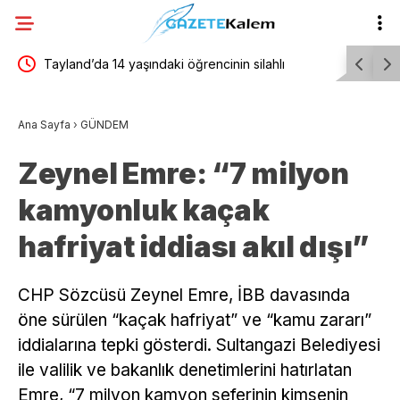
ik
Tayland’da 14 yaşındaki öğrencinin silahlı
Burhaniye
kul
saldırılarında, 7 kişi öldü, 30’dan fazla kişi
imzalandı
Ana Sayfa
›
GÜNDEM
yaralandı
Zeynel Emre: “7 milyon
kamyonluk kaçak
hafriyat iddiası akıl dışı”
CHP Sözcüsü Zeynel Emre, İBB davasında
öne sürülen “kaçak hafriyat” ve “kamu zararı”
iddialarına tepki gösterdi. Sultangazi Belediyesi
ile valilik ve bakanlık denetimlerini hatırlatan
Emre, “7 milyon kamyon seferinin kimsenin