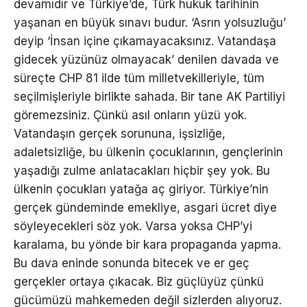
devamıdır ve Türkiye’de, Türk hukuk tarihinin
yaşanan en büyük sınavı budur. ‘Asrın yolsuzluğu’
deyip ‘İnsan içine çıkamayacaksınız. Vatandaşa
gidecek yüzünüz olmayacak’ denilen davada ve
süreçte CHP 81 ilde tüm milletvekilleriyle, tüm
seçilmişleriyle birlikte sahada. Bir tane AK Partiliyi
göremezsiniz. Çünkü asıl onların yüzü yok.
Vatandaşın gerçek sorununa, işsizliğe,
adaletsizliğe, bu ülkenin çocuklarının, gençlerinin
yaşadığı zulme anlatacakları hiçbir şey yok. Bu
ülkenin çocukları yatağa aç giriyor. Türkiye’nin
gerçek gündeminde emekliye, asgari ücret diye
söyleyecekleri söz yok. Varsa yoksa CHP’yi
karalama, bu yönde bir kara propaganda yapma.
Bu dava eninde sonunda bitecek ve er geç
gerçekler ortaya çıkacak. Biz güçlüyüz çünkü
gücümüzü mahkemeden değil sizlerden alıyoruz.