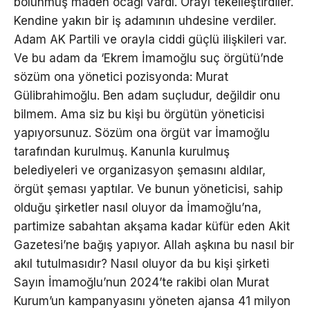
bölünmüş maden ocağı vardı. Orayı tekelleştirdiler.
Kendine yakın bir iş adamının uhdesine verdiler.
Adam AK Partili ve orayla ciddi güçlü ilişkileri var.
Ve bu adam da ‘Ekrem İmamoğlu suç örgütü’nde
sözüm ona yönetici pozisyonda: Murat
Gülibrahimoğlu. Ben adam suçludur, değildir onu
bilmem. Ama siz bu kişi bu örgütün yöneticisi
yapıyorsunuz. Sözüm ona örgüt var İmamoğlu
tarafından kurulmuş. Kanunla kurulmuş
belediyeleri ve organizasyon şemasını aldılar,
örgüt şeması yaptılar. Ve bunun yöneticisi, sahip
olduğu şirketler nasıl oluyor da İmamoğlu’na,
partimize sabahtan akşama kadar küfür eden Akit
Gazetesi’ne bağış yapıyor. Allah aşkına bu nasıl bir
akıl tutulmasıdır? Nasıl oluyor da bu kişi şirketi
Sayın İmamoğlu’nun 2024’te rakibi olan Murat
Kurum’un kampanyasını yöneten ajansa 41 milyon