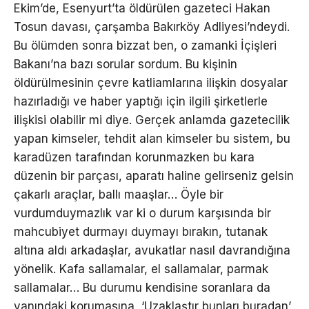
Ekim’de, Esenyurt’ta öldürülen gazeteci Hakan
Tosun davası, çarşamba Bakırköy Adliyesi’ndeydi.
Bu ölümden sonra bizzat ben, o zamanki İçişleri
Bakanı’na bazı sorular sordum. Bu kişinin
öldürülmesinin çevre katliamlarına ilişkin dosyalar
hazırladığı ve haber yaptığı için ilgili şirketlerle
ilişkisi olabilir mi diye. Gerçek anlamda gazetecilik
yapan kimseler, tehdit alan kimseler bu sistem, bu
karadüzen tarafından korunmazken bu kara
düzenin bir parçası, aparatı haline gelirseniz gelsin
çakarlı araçlar, ballı maaşlar… Öyle bir
vurdumduymazlık var ki o durum karşısında bir
mahcubiyet durmayı duymayı bırakın, tutanak
altına aldı arkadaşlar, avukatlar nasıl davrandığına
yönelik. Kafa sallamalar, el sallamalar, parmak
sallamalar… Bu durumu kendisine soranlara da
yanındaki korumasına, ‘Uzaklaştır bunları buradan’