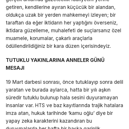
getiren, kendilerine ayıran küçücük bir alandan,
oldukça uzak bir yerden mahkemeyi izleyen; bir
taraftan da eğer iktidarın her yaptığını överseniz,
iktidara güzelleme, muhalefeti de suçlarsanız özel
muamele, korumalar, çakarlı araçlarla
ödüllendirildiğiniz bir kara düzen içerisindeyiz.
TUTUKLU YAKINLARINA ANNELER GÜNÜ
MESAJI
19 Mart darbesi sonrası, önce tutuklayıp sonra delil
yaratan ve burada aylarca, hatta bir yılı aşkın
süredir tutuklu bulunup hala sesini duyuramayan
insanlar var. HTS ve baz kayıtlarında trajik hatalara
imza atan, hukuk tarihinde ‘kamu oğlu’ diye bir
yapay zeka karakterini kazandıran bu
duruşmalarda her hafta bir başka gariplik