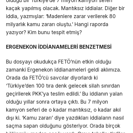
olduğu bir Türkiye’de 7 milyon kamyon seferi
kaçak yapılmış olacak. Mantıksız iddialar. Diğer bir
iddia, yazmışlar: ‘Madenlere zarar verilerek 80
milyarlık kamu zararı oluştu.’ Hangi raporda
yazıyor? Kim bunu tespit etmiş?
ERGENEKON İDDİANAMELERİ BENZETMESİ
Bu dosyayı okudukça FETÖ’nün etkin olduğu
zamanki Ergenekon iddianameleri geldi aklımıza.
Orada da FETÖ’cü savcılar diyorlardı ki
‘Türkiye’den 100 tıra denk gelecek silah sınırdan
geçirilerek PKK’ya teslim edildi.’ Bu iddianın yalan
olduğu yıllar sonra ortaya çıktı. Bu 7 milyon
kamyon seferi de o kadar mantıksız, o kadar akıl
dışı ki. ‘Kamu zararı’ diye yazdıkları iddiaların nasıl
saçma sapan olduğunu gösteriyor. Orada birçok