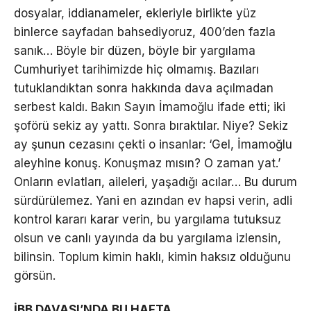
dosyalar, iddianameler, ekleriyle birlikte yüz
binlerce sayfadan bahsediyoruz, 400’den fazla
sanık… Böyle bir düzen, böyle bir yargılama
Cumhuriyet tarihimizde hiç olmamış. Bazıları
tutuklandıktan sonra hakkında dava açılmadan
serbest kaldı. Bakın Sayın İmamoğlu ifade etti; iki
şoförü sekiz ay yattı. Sonra bıraktılar. Niye? Sekiz
ay şunun cezasını çekti o insanlar: ‘Gel, İmamoğlu
aleyhine konuş. Konuşmaz mısın? O zaman yat.’
Onların evlatları, aileleri, yaşadığı acılar… Bu durum
sürdürülemez. Yani en azından ev hapsi verin, adli
kontrol kararı karar verin, bu yargılama tutuksuz
olsun ve canlı yayında da bu yargılama izlensin,
bilinsin. Toplum kimin haklı, kimin haksız olduğunu
görsün.
İBB DAVASI’NDA BU HAFTA