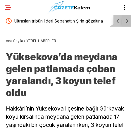
 gözaltına
Muğla Büyükşehir Belediye Başkanı Aras’tan,
Zong
Hukuk Müşavirliği atamasında Veli Ağbaba’nın
ağır
Ana Sayfa
›
YEREL HABERLER
müdahalesi olduğu iddiasına yalanlama
Yüksekova’da meydana
gelen patlamada çoban
yaralandı, 3 koyun telef
oldu
Hakkâri’nin Yüksekova ilçesine bağlı Gürkavak
köyü kırsalında meydana gelen patlamada 17
yaşındaki bir çocuk yaralanırken, 3 koyun telef