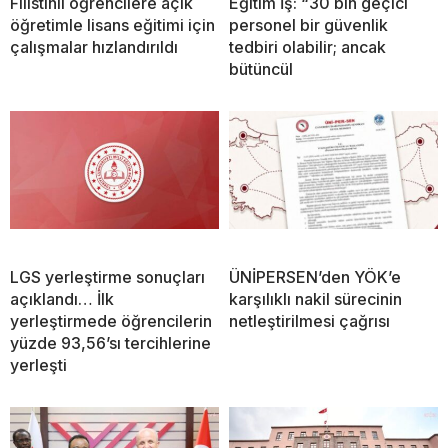
Filistinli öğrencilere açık
Eğitim İş: “30 bin geçici
öğretimle lisans eğitimi için
personel bir güvenlik
çalışmalar hızlandırıldı
tedbiri olabilir; ancak
bütüncül
LGS yerleştirme sonuçları
ÜNİPERSEN’den YÖK’e
açıklandı… İlk
karşılıklı nakil sürecinin
yerleştirmede öğrencilerin
netleştirilmesi çağrısı
yüzde 93,56’sı tercihlerine
yerleşti