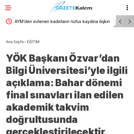
 ilişkin
AYM’den evlenen kadınların nüfus kaydına ilişkin
TBMM Gene
i ve
karar
yönelik d
Ana Sayfa
›
EĞİTİM
birliğiyle 
YÖK Başkanı Özvar’dan
Bilgi Üniversitesi’yle ilgili
açıklama: Bahar dönemi
final sınavları ilan edilen
akademik takvim
doğrultusunda
gerçekleştirilecektir