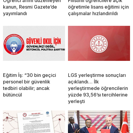
Öğrenci affını düzenleyen
Filistinli öğrencilere açık
kanun, Resmi Gazete’de
öğretimle lisans eğitimi için
yayımlandı
çalışmalar hızlandırıldı
Eğitim İş: “30 bin geçici
LGS yerleştirme sonuçları
personel bir güvenlik
açıklandı… İlk
tedbiri olabilir; ancak
yerleştirmede öğrencilerin
bütüncül
yüzde 93,56’sı tercihlerine
yerleşti