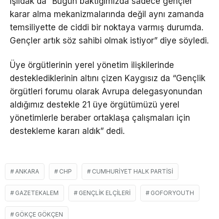
Işıldak da “Bugün baktığımızda sadece gençler
karar alma mekanizmalarında değil aynı zamanda
temsiliyette de ciddi bir noktaya varmış durumda.
Gençler artık söz sahibi olmak istiyor” diye söyledi.
Üye örgütlerinin yerel yönetim ilişkilerinde
desteklediklerinin altını çizen Kaygısız da “Gençlik
örgütleri forumu olarak Avrupa delegasyonundan
aldığımız destekle 21 üye örgütümüzü yerel
yönetimlerle beraber ortaklaşa çalışmaları için
destekleme kararı aldık” dedi.
ANKARA
CHP
CUMHURIYET HALK PARTISI
GAZETEKALEM
GENÇLIK ELÇILERI
GOFORYOUTH
GÖKÇE GÖKÇEN