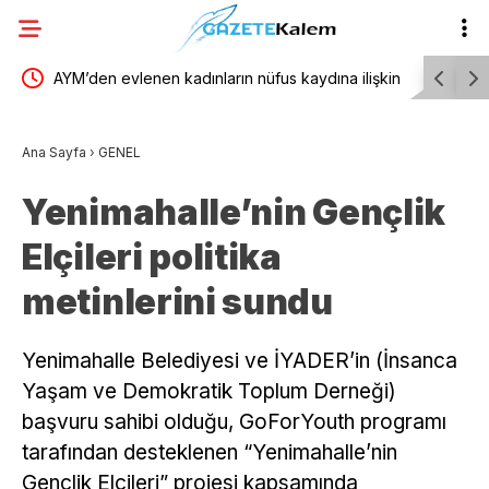
 ilişkin
AYM’den evlenen kadınların nüfus kaydına ilişkin
TBMM Gene
i ve
karar
yönelik d
Ana Sayfa
›
GENEL
birliğiyle 
Yenimahalle’nin Gençlik
Elçileri politika
metinlerini sundu
Yenimahalle Belediyesi ve İYADER’in (İnsanca
Yaşam ve Demokratik Toplum Derneği)
başvuru sahibi olduğu, GoForYouth programı
tarafından desteklenen “Yenimahalle’nin
Gençlik Elçileri” projesi kapsamında