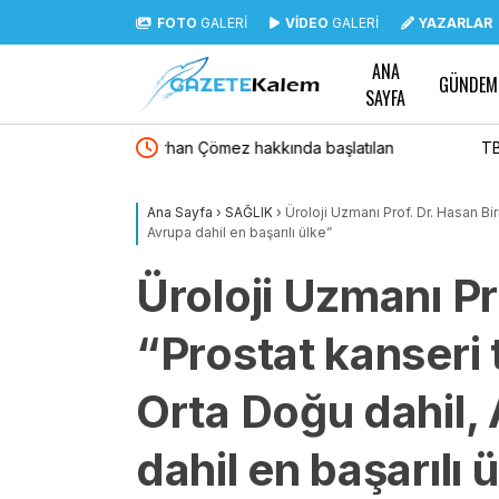
FOTO
GALERİ
VİDEO
GALERİ
YAZARLAR
ANA
GÜNDEM
SAYFA
başlatılan
TBMM Genel Kurulu… Şehit ve gazi ailelerine
na neden oldu
düzenlemeleri içeren kanun teklifinin görüşme
Ana Sayfa
›
SAĞLIK
›
Üroloji Uzmanı Prof. Dr. Hasan Bir
Avrupa dahil en başarılı ülke”
Üroloji Uzmanı Pro
“Prostat kanseri 
Orta Doğu dahil, 
dahil en başarılı 