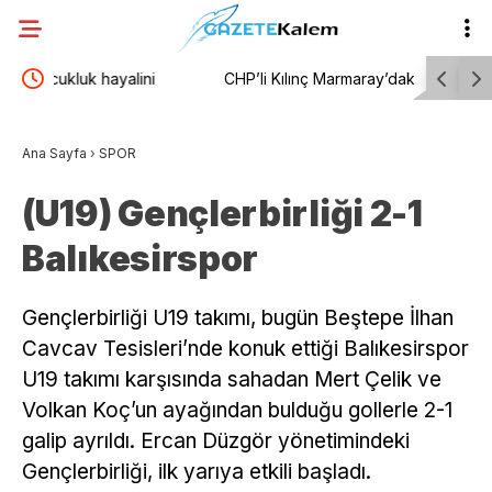
CHP’li Kılınç Marmaray’daki intihar olaylarını TBMM
Uluslarar
rden
gündemine taşıdı
coşkuyla 
Ana Sayfa
›
SPOR
(U19) Gençlerbirliği 2-1
Balıkesirspor
Gençlerbirliği U19 takımı, bugün Beştepe İlhan
Cavcav Tesisleri’nde konuk ettiği Balıkesirspor
U19 takımı karşısında sahadan Mert Çelik ve
Volkan Koç’un ayağından bulduğu gollerle 2-1
galip ayrıldı. Ercan Düzgör yönetimindeki
Gençlerbirliği, ilk yarıya etkili başladı.