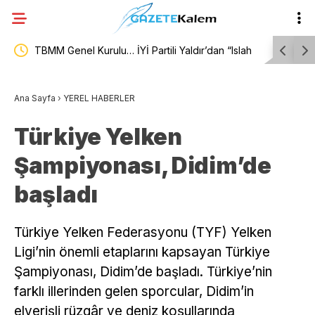
Nİ
TBMM Genel Kurulu… İYİ Partili Yaldır’dan “Islah
Burhaniye
olmayan failler için Suriye’de cezaevi inşa edelim”
toplu iş 
Ana Sayfa
›
YEREL HABERLER
önerisi
Türkiye Yelken
Şampiyonası, Didim’de
başladı
Türkiye Yelken Federasyonu (TYF) Yelken
Ligi’nin önemli etaplarını kapsayan Türkiye
Şampiyonası, Didim’de başladı. Türkiye’nin
farklı illerinden gelen sporcular, Didim’in
elverişli rüzgâr ve deniz koşullarında